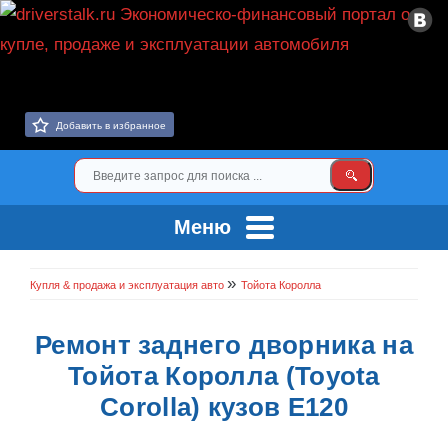
Добавить в избранное
Меню
»
Купля & продажа и эксплуатация авто
Тойота Королла
Ремонт заднего дворника на
Тойота Королла (Toyota
Corolla) кузов Е120