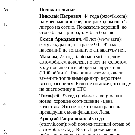
№
Положительные
Николай Петрович
, 44 года (otzovik.com):
на моей машине средний расход около 6.5
1.
литров на сотню. Показатель хороший, до
этого была Приора, там был больше.
Семен Аркадьевич
, 40 лет (www.zr.ru):
2.
езжу аккуратно, на трассе 90 – 95 км/ч,
нареканий на топливную аппаратуру нет.
Максим
, 22 года (autobann.su): в целом
автомобилем доволен, но вот на холостом
ходу повышенные обороты вдруг стали
3.
(1100 об/мин). Товарищи рекомендовали
заменить топливный фильтр, вероятнее
всего, засорился. Если не поможет, то поеду
на диагностику в СТО.
Тимофей
, 33 года (lada-vesta.net): машина
новая, хорошее соотношение «цена —
4.
качество». Это не то, что было ранее на
предыдущих модификациях Лада.
Аркадий Гаврилович
, 43 года
(otzovik.com): мой положительный отзыв об
автомобиле Лада Веста. Проживаю в
5.
небольшом городке, машины лучше не