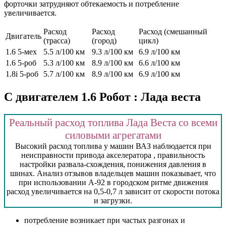
форточки затрудняют обтекаемость и потребление
увеличивается.
Расход
Расход
Расход (смешанный
Двигатель
(трасса)
(город)
цикл)
1.6 5-мех
5.5 л/100 км
9.3 л/100 км
6.9 л/100 км
1.6 5-роб
5.3 л/100 км
8.9 л/100 км
6.6 л/100 км
1.8i 5-роб
5.7 л/100 км
8.9 л/100 км
6.9 л/100 км
С двигателем 1.6 Робот : Лада веста
Реальный расход топлива Лада Веста со всеми
силовыми агрегатами
Высокий расход топлива у машин ВАЗ наблюдается при
неисправности привода акселератора , правильность
настройки развала-схождения, понижения давления в
шинах. Анализ отзывов владельцев машин показывает, что
при использовании А-92 в городском ритме движения
расход увеличивается на 0,5-0,7 л зависит от скорости потока
и загрузки.
потребление возникает при частых разгонах и