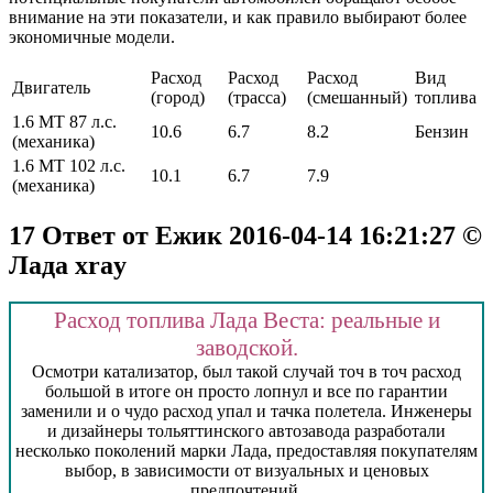
внимание на эти показатели, и как правило выбирают более
экономичные модели.
Расход
Расход
Расход
Вид
Двигатель
(город)
(трасса)
(смешанный)
топлива
1.6 MT 87 л.с.
10.6
6.7
8.2
Бензин
(механика)
1.6 MT 102 л.с.
10.1
6.7
7.9
(механика)
17 Ответ от Ежик 2016-04-14 16:21:27 ©
Лада xray
Расход топлива Лада Веста: реальные и
заводской.
Осмотри катализатор, был такой случай точ в точ расход
большой в итоге он просто лопнул и все по гарантии
заменили и о чудо расход упал и тачка полетела. Инженеры
и дизайнеры тольяттинского автозавода разработали
несколько поколений марки Лада, предоставляя покупателям
выбор, в зависимости от визуальных и ценовых
предпочтений.