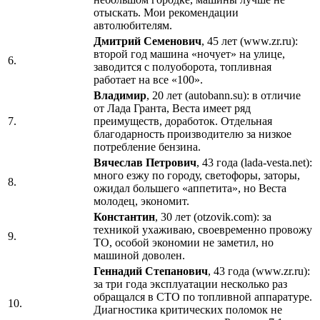
отыскать. Мои рекомендации
автолюбителям.
Дмитрий Семенович
, 45 лет (www.zr.ru):
второй год машина «ночует» на улице,
6.
заводится с полуоборота, топливная
работает на все «100».
Владимир
, 20 лет (autobann.su): в отличие
от Лада Гранта, Веста имеет ряд
7.
преимуществ, доработок. Отдельная
благодарность производителю за низкое
потребление бензина.
Вячеслав Петрович
, 43 года (lada-vesta.net):
много езжу по городу, светофоры, заторы,
8.
ожидал большего «аппетита», но Веста
молодец, экономит.
Константин
, 30 лет (otzovik.com): за
техникой ухаживаю, своевременно провожу
9.
ТО, особой экономии не заметил, но
машиной доволен.
Геннадий Степанович
, 43 года (www.zr.ru):
за три года эксплуатации несколько раз
обращался в СТО по топливной аппаратуре.
10.
Диагностика критических поломок не