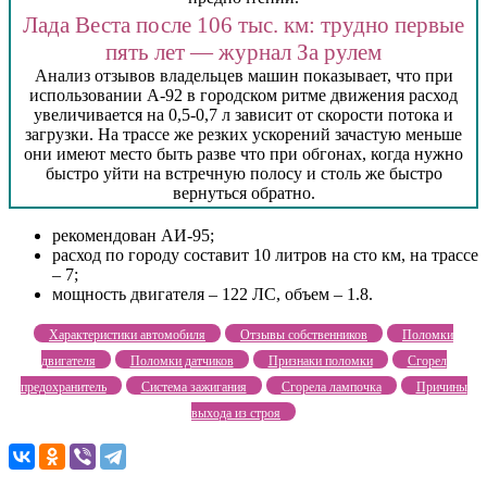
Лада Веста после 106 тыс. км: трудно первые
пять лет — журнал За рулем
Анализ отзывов владельцев машин показывает, что при
использовании А-92 в городском ритме движения расход
увеличивается на 0,5-0,7 л зависит от скорости потока и
загрузки. На трассе же резких ускорений зачастую меньше
они имеют место быть разве что при обгонах, когда нужно
быстро уйти на встречную полосу и столь же быстро
вернуться обратно.
рекомендован АИ-95;
расход по городу составит 10 литров на сто км, на трассе
– 7;
мощность двигателя – 122 ЛС, объем – 1.8.
Характеристики автомобиля
Отзывы собственников
Поломки
двигателя
Поломки датчиков
Признаки поломки
Сгорел
предохранитель
Система зажигания
Сгорела лампочка
Причины
выхода из строя