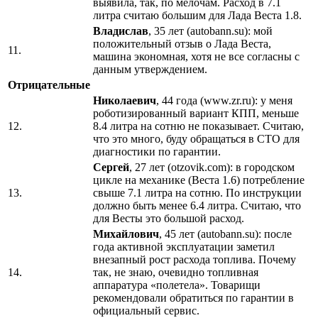
выявила, так, по мелочам. Расход в 7.1
литра считаю большим для Лада Веста 1.8.
Владислав
, 35 лет (autobann.su): мой
положительный отзыв о Лада Веста,
11.
машина экономная, хотя не все согласны с
данным утверждением.
Отрицательные
Николаевич
, 44 года (www.zr.ru): у меня
роботизированный вариант КПП, меньше
12.
8.4 литра на сотню не показывает. Считаю,
что это много, буду обращаться в СТО для
диагностики по гарантии.
Сергей
, 27 лет (otzovik.com): в городском
цикле на механике (Веста 1.6) потребление
13.
свыше 7.1 литра на сотню. По инструкции
должно быть менее 6.4 литра. Считаю, что
для Весты это большой расход.
Михайлович
, 45 лет (autobann.su): после
года активной эксплуатации заметил
внезапный рост расхода топлива. Почему
14.
так, не знаю, очевидно топливная
аппаратура «полетела». Товарищи
рекомендовали обратиться по гарантии в
официальный сервис.