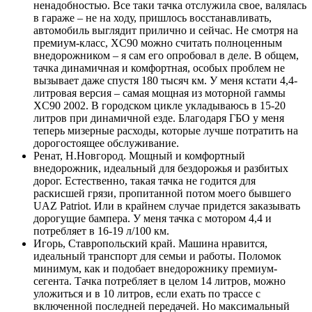
ненадобностью. Все таки тачка отслужила свое, валялась
в гараже – не на ходу, пришлось восстанавливать,
автомобиль выглядит прилично и сейчас. Не смотря на
премиум-класс, XC90 можно считать полноценным
внедорожником – я сам его опробовал в деле. В общем,
тачка динамичная и комфортная, особых проблем не
вызывает даже спустя 180 тысяч км. У меня кстати 4,4-
литровая версия – самая мощная из моторной гаммы
XC90 2002. В городском цикле укладываюсь в 15-20
литров при динамичной езде. Благодаря ГБО у меня
теперь мизерные расходы, которые лучше потратить на
дорогостоящее обслуживание.
Ренат, Н.Новгород. Мощный и комфортный
внедорожник, идеальный для бездорожья и разбитых
дорог. Естественно, такая тачка не годится для
раскисшей грязи, пропитанной потом моего бывшего
UAZ Patriot. Или в крайнем случае придется заказывать
дорогущие бампера. У меня тачка с мотором 4,4 и
потребляет в 16-19 л/100 км.
Игорь, Ставропольский край. Машина нравится,
идеальный транспорт для семьи и работы. Поломок
минимум, как и подобает внедорожнику премиум-
сегента. Тачка потребляет в целом 14 литров, можно
уложиться и в 10 литров, если ехать по трассе с
включенной последней передачей. Но максимальный