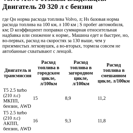
Двигатель 20 320 л с бензин
где Qн норма расхода топлива Volvo, л; Hs базовая норма
расхода топлива на 100 км, л 100 км ; S пробег автомобиля,
км; D коэффициент поправки суммарная относительная
надбавка или снижение к норме,. Машина едет и быстрее, но,
во-первых, расход на скоростях за 130 выше, чем у
приземистых легковушек, а во-вторых, тормоза совсем не
автобанные схватывают с ленцой.
Расход
Расход
Расход
топлива в
топлива в
Двигатель и
топлива в
городском
загородном
трансмиссия
смешанном
цикле,
цикле,
цикле, л/100км
л/100км
л/100км
Т5 2.5 tur­bo
(210 л.с)
15
8,9
11,2
МКПП,
бензин, AWD
Т5 2.5 tur­bo
(210 л.с)
16
9,3
11,8
АКПП,
бензин, AWD