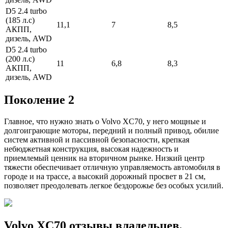
D5 2.4 tur­bo
(185 л.с)
11,1
7
8,5
АКПП,
дизель, AWD
D5 2.4 tur­bo
(200 л.с)
11
6,8
8,3
АКПП,
дизель, AWD
Поколение 2
Главное, что нужно знать о Volvo XC70, у него мощные и
долгоиграющие моторы, передний и полный привод, обилие
систем активной и пассивной безопасности, крепкая
небюджетная конструкция, высокая надежность и
приемлемый ценник на вторичном рынке. Низкий центр
тяжести обеспечивает отличную управляемость автомобиля в
городе и на трассе, а высокий дорожный просвет в 21 см,
позволяет преодолевать легкое бездорожье без особых усилий.
Volvo XC70 отзывы владельцев.