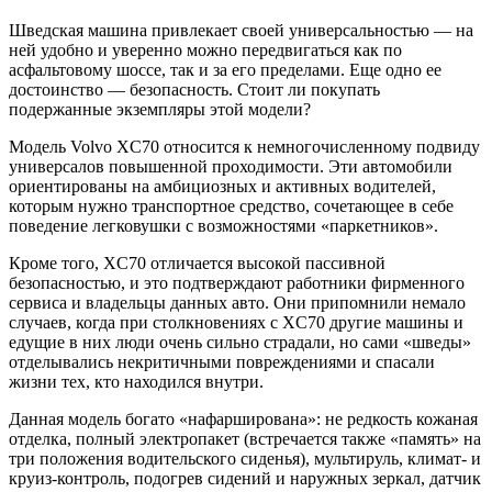
Шведская машина привлекает своей универсальностью — на
ней удобно и уверенно можно передвигаться как по
асфальтовому шоссе, так и за его пределами. Еще одно ее
достоинство — безопасность. Стоит ли покупать
подержанные экземпляры этой модели?
Модель Volvo XC70 относится к немногочисленному подвиду
универсалов повышенной проходимости. Эти автомобили
ориентированы на амбициозных и активных водителей,
которым нужно транспортное средство, сочетающее в себе
поведение легковушки с возможностями «паркетников».
Кроме того, XC70 отличается высокой пассивной
безопасностью, и это подтверждают работники фирменного
сервиса и владельцы данных авто. Они припомнили немало
случаев, когда при столкновениях с XC70 другие машины и
едущие в них люди очень сильно страдали, но сами «шведы»
отделывались некритичными повреждениями и спасали
жизни тех, кто находился внутри.
Данная модель богато «нафарширована»: не редкость кожаная
отделка, полный электропакет (встречается также «память» на
три положения водительского сиденья), мультируль, климат- и
круиз-контроль, подогрев сидений и наружных зеркал, датчик