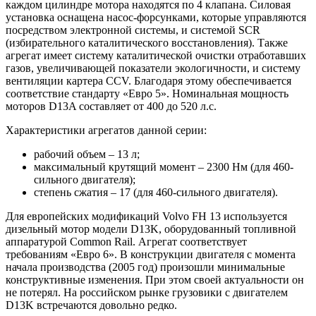
каждом цилиндре мотора находятся по 4 клапана. Силовая
установка оснащена насос-форсунками, которые управляются
посредством электронной системы, и системой SCR
(избирательного каталитического восстановления). Также
агрегат имеет систему каталитической очистки отработавших
газов, увеличивающей показатели экологичности, и систему
вентиляции картера CCV. Благодаря этому обеспечивается
соответствие стандарту «Евро 5». Номинальная мощность
моторов D13A составляет от 400 до 520 л.с.
Характеристики агрегатов данной серии:
рабочий объем – 13 л;
максимальный крутящий момент – 2300 Нм (для 460-
сильного двигателя);
степень сжатия – 17 (для 460-сильного двигателя).
Для европейских модификаций Volvo FH 13 используется
дизельный мотор модели D13K, оборудованный топливной
аппаратурой Common Rail. Агрегат соответствует
требованиям «Евро 6». В конструкции двигателя с момента
начала производства (2005 год) произошли минимальные
конструктивные изменения. При этом своей актуальности он
не потерял. На российском рынке грузовики с двигателем
D13K встречаются довольно редко.