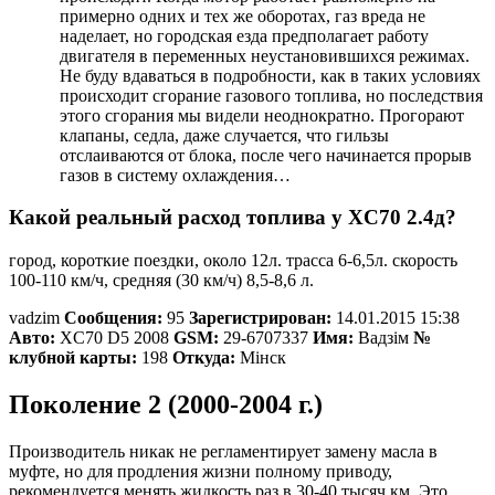
примерно одних и тех же оборотах, газ вреда не
наделает, но городская езда предполагает работу
двигателя в переменных неустановившихся режимах.
Не буду вдаваться в подробности, как в таких условиях
происходит сгорание газового топлива, но последствия
этого сгорания мы видели неоднократно. Прогорают
клапаны, седла, даже случается, что гильзы
отслаиваются от блока, после чего начинается прорыв
газов в систему охлаждения…
Какой реальный расход топлива у XC70 2.4д?
город, короткие поездки, около 12л. трасса 6-6,5л. скорость
100-110 км/ч, средняя (30 км/ч) 8,5-8,6 л.
vadzim
Сообщения:
95
Зарегистрирован:
14.01.2015 15:38
Авто:
XC70 D5 2008
GSM:
29-6707337
Имя:
Вадзім
№
клубной карты:
198
Откуда:
Мінск
Поколение 2 (2000-2004 г.)
Производитель никак не регламентирует замену масла в
муфте, но для продления жизни полному приводу,
рекомендуется менять жидкость раз в 30-40 тысяч км. Это