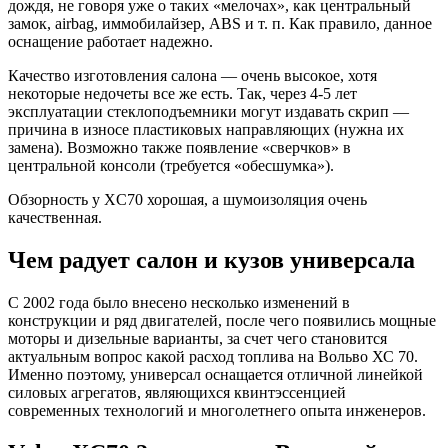
дождя, не говоря уже о таких «мелочах», как центральный
замок, airbag, иммобилайзер, ABS и т. п. Как правило, данное
оснащение работает надежно.
Качество изготовления салона — очень высокое, хотя
некоторые недочеты все же есть. Так, через 4-5 лет
эксплуатации стеклоподъемники могут издавать скрип —
причина в износе пластиковых направляющих (нужна их
замена). Возможно также появление «сверчков» в
центральной консоли (требуется «обесшумка»).
Обзорность у XC70 хорошая, а шумоизоляция очень
качественная.
Чем радует салон и кузов универсала
С 2002 года было внесено несколько изменений в
конструкции и ряд двигателей, после чего появились мощные
моторы и дизельные варианты, за счет чего становится
актуальным вопрос какой расход топлива на Вольво ХС 70.
Именно поэтому, универсал оснащается отличной линейкой
силовых агрегатов, являющихся квинтэссенцией
современных технологий и многолетнего опыта инженеров.