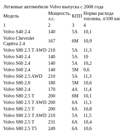
Легковые автомобили Volvo выпуска с 2008 года
Мощность,
Норма расхода
Модель
КПП
л.с.
топлива, л/100 км
1
2
3
4
Volvo S40 2.4
140
5A
10,1
Volvo Chevrolet
167
6M
10,9
Captiva 2.4
Volvo S80 2.5 T AWD
210
5A
11,3
Volvo S40 2.4
140
5A
10
Volvo S60 2.4
140
5A
10,2
Volvo S60 2.4
140
5M
9,6
Volvo S60 2.5 AWD
210
5A
11,3
Volvo S80 2.0
180
5M
10,6
Volvo S80 2.4
170
4A
11,4
Volvo S80 2.5 T
200
6M
10,1
Volvo S80 2.5 T AWD
200
6A
11,3
Volvo S80 2.5 T
200
6A
10,8
Volvo S80 2.5 T AWD
210
5A
11,5
Volvo S80 2.5 T
231
6A
10,4
Volvo S80 2.5 T5
249
6A
10,6