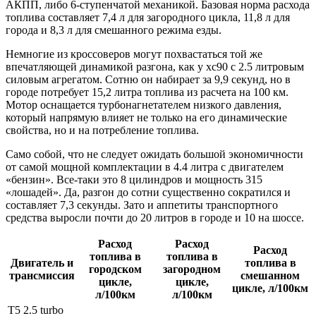
АКПП, либо 6‑ступенчатой механикой. Базовая норма расхода
топлива составляет 7,4 л для загородного цикла, 11,8 л для
города и 8,3 л для смешанного режима езды.
Немногие из кроссоверов могут похвастаться той же
впечатляющей динамикой разгона, как у хс90 с 2.5 литровым
силовым агрегатом. Сотню он набирает за 9,9 секунд, но в
городе потребует 15,2 литра топлива из расчета на 100 км.
Мотор оснащается турбонагнетателем низкого давления,
который напрямую влияет не только на его динамические
свойства, но и на потребление топлива.
Само собой, что не следует ожидать большой экономичности
от самой мощной комплектации в 4.4 литра с двигателем
«бензин». Все-таки это 8 цилиндров и мощность 315
«лошадей». Да, разгон до сотни существенно сократился и
составляет 7,3 секунды. Зато и аппетиты транспортного
средства выросли почти до 20 литров в городе и 10 на шоссе.
Расход
Расход
Расход
топлива в
топлива в
Двигатель и
топлива в
городском
загородном
трансмиссия
смешанном
цикле,
цикле,
цикле, л/100км
л/100км
л/100км
Т5 2.5 tur­bo