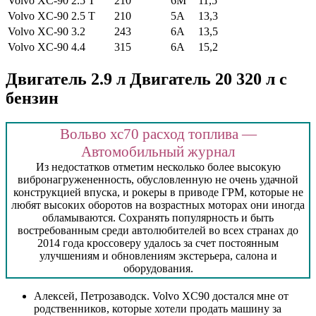
Volvo XC-90 2.5 T
210
6M
11,5
Volvo XC-90 2.5 T
210
5A
13,3
Volvo XC-90 3.2
243
6A
13,5
Volvo XC-90 4.4
315
6A
15,2
Двигатель 2.9 л Двигатель 20 320 л с
бензин
Вольво хс70 расход топлива —
Автомобильный журнал
Из недостатков отметим несколько более высокую
вибронагружененность, обусловленную не очень удачной
конструкцией впуска, и рокеры в приводе ГРМ, которые не
любят высоких оборотов на возрастных моторах они иногда
обламываются. Сохранять популярность и быть
востребованным среди автолюбителей во всех странах до
2014 года кроссоверу удалось за счет постоянным
улучшениям и обновлениям экстерьера, салона и
оборудования.
Алексей, Петрозаводск. Volvo XC90 достался мне от
родственников, которые хотели продать машину за