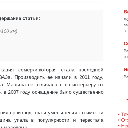
В
ержание статьи:
Хо
ва
в..
100 км)
С
Ра
оп
И
ция семерки,которая стала последней
ВАЗа. Производить ее начали в 2001 году,
Ра
да. Машина не отличалась по интерьеру от
о, в 2007 году оснащение было существенно
ения производства и уменьшения стоимости
• Те
шина упала в популярности и перестала
• О
• Не
и моделями.