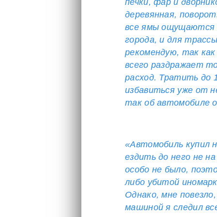
печки, фар и дворник
деревянная, поворот
все ямы ощущаются о
города, и для трасс
рекомендую, так как
всего раздражает то
расход. Тратить до 
избавиться уже от н
так об автомобиле о
«Автомобиль купил н
ездить до него не н
особо не было, поэт
либо убитой иномарк
Однако, мне повезло,
машиной я следил вс