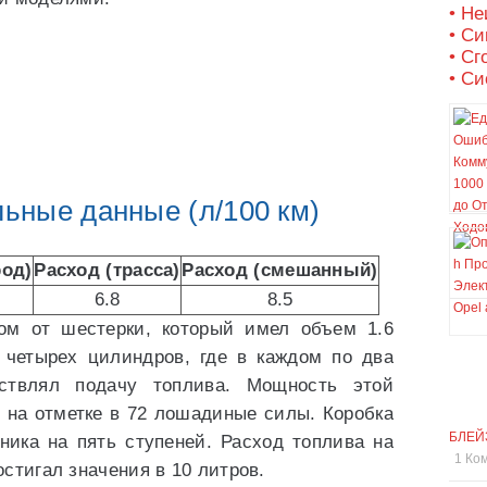
• Не
• С
• Сг
• Си
ные данные (л/100 км)
род)
Расход (трасса)
Расход (смешанный)
6.8
8.5
ом от шестерки, который имел объем 1.6
з четырех цилиндров, где в каждом по два
ествлял подачу топлива. Мощность этой
 на отметке в 72 лошадиные силы. Коробка
БЛЕЙ
ника на пять ступеней. Расход топлива на
1 Ко
стигал значения в 10 литров.