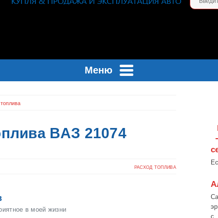
Меню
 топлива
оплива ВАЗ 21074
с
Ес
РАСХОД ТОПЛИВА
А
в
Са
эр
риятное в моей жизни
с..