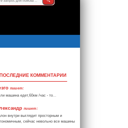
ПОСЛЕДНИЕ КОММЕНТАРИИ
езго
пишет:
ли машина едет,60км /час - то...
лександр
пишет:
лон внутри выглядит просторным и
гономичным, сейчас невольно все машины
.