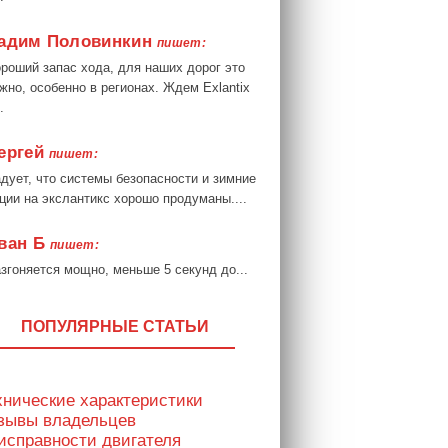
адим Половинкин
пишет:
роший запас хода, для наших дорог это
жно, особенно в регионах. Ждем Exlantix
.
ергей
пишет:
дует, что системы безопасности и зимние
ции на экслантикс хорошо продуманы....
ван Б
пишет:
згоняется мощно, меньше 5 секунд до...
ПОПУЛЯРНЫЕ СТАТЬИ
хнические характеристики
тзывы владельцев
исправности двигателя