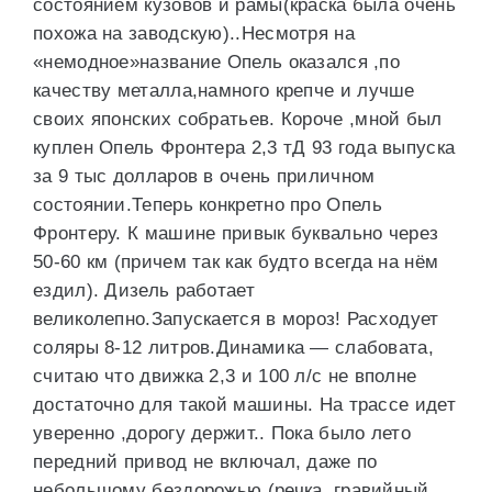
состоянием кузовов и рамы(краска была очень
похожа на заводскую)..Несмотря на
«немодное»название Опель оказался ,по
качеству металла,намного крепче и лучше
своих японских собратьев. Короче ,мной был
куплен Опель Фронтера 2,3 тД 93 года выпуска
за 9 тыс долларов в очень приличном
состоянии.Теперь конкретно про Опель
Фронтеру. К машине привык буквально через
50-60 км (причем так как будто всегда на нём
ездил). Дизель работает
великолепно.Запускается в мороз! Расходует
соляры 8-12 литров.Динамика — слабовата,
считаю что движка 2,3 и 100 л/с не вполне
достаточно для такой машины. На трассе идет
уверенно ,дорогу держит.. Пока было лето
передний привод не включал, даже по
небольшому бездорожью (речка, гравийный