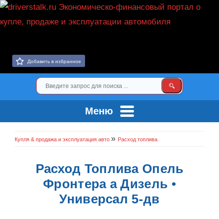
Добавить в избранное
Меню
»
Купля & продажа и эксплуатация авто
Расход топлива
Расход Топлива Опель
Фронтера а Дизель •
Универсал 5-дв