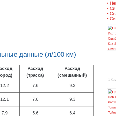
• Не
• С
• Сг
• Си
ные данные (л/100 км)
асход
Расход
Расход
город)
(трасса)
(смешанный)
1 Ко
12.2
7.6
9.3
12.1
7.6
9.3
7.9
5.6
6.4