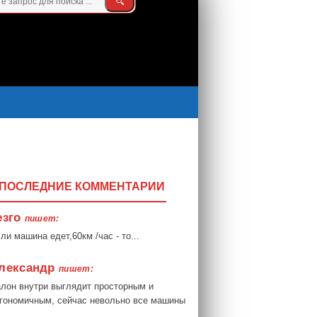
ПОСЛЕДНИЕ КОММЕНТАРИИ
езго
пишет:
ли машина едет,60км /час - то...
лександр
пишет:
лон внутри выглядит просторным и
гономичным, сейчас невольно все машины
.