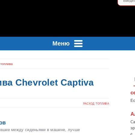
Меню
 топлива
ва Chevrolet Captiva
с
Ес
РАСХОД ТОПЛИВА
А
ов
Са
эр
явшие между сиденьями в машине, лучше
с..