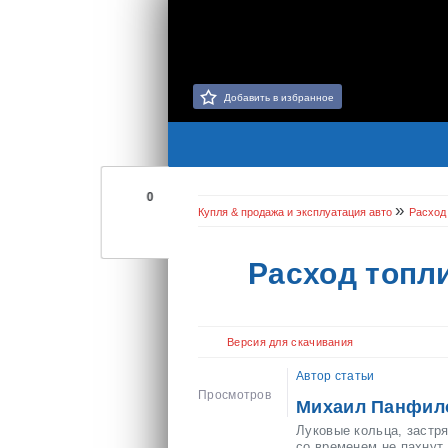
Добавить в избранное
0
»
Купля & продажа и эксплуатация авто
Расход
Расход топли
Версия для скачивания
Автор статьи
Просмотров
Михаил Панфил
Луковые кольца, застр
со временем не пахнут