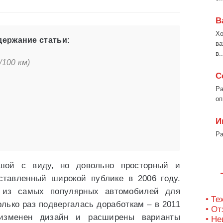
В
Хо
ержание статьи:
ва
в..
100 км)
С
Ра
оп
И
Ра
шой с виду, но довольно просторный и
ставленный широкой публике в 2006 году.
 из самых популярных автомобилей для
• Те
лько раз подвергалась доработкам – в 2011
• О
изменен дизайн и расширены варианты
• Не