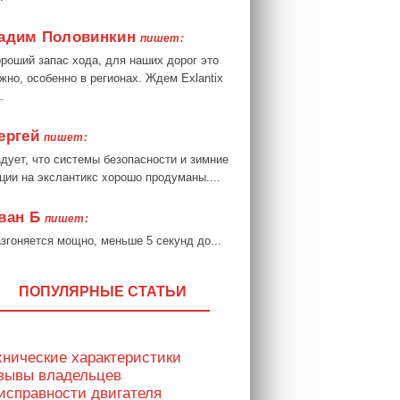
адим Половинкин
пишет:
роший запас хода, для наших дорог это
жно, особенно в регионах. Ждем Exlantix
.
ергей
пишет:
дует, что системы безопасности и зимние
ции на экслантикс хорошо продуманы....
ван Б
пишет:
згоняется мощно, меньше 5 секунд до...
ПОПУЛЯРНЫЕ СТАТЬИ
хнические характеристики
тзывы владельцев
исправности двигателя