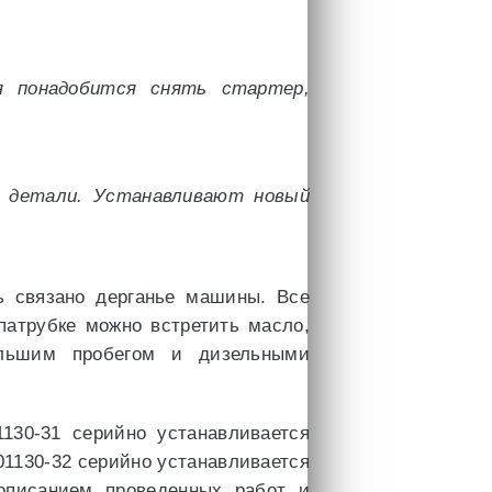
я понадобится снять стартер,
е детали. Устанавливают новый
ь связано дерганье машины. Все
патрубке можно встретить масло,
ольшим пробегом и дизельными
130-31 серийно устанавливается
01130-32 серийно устанавливается
писанием проведенных работ и