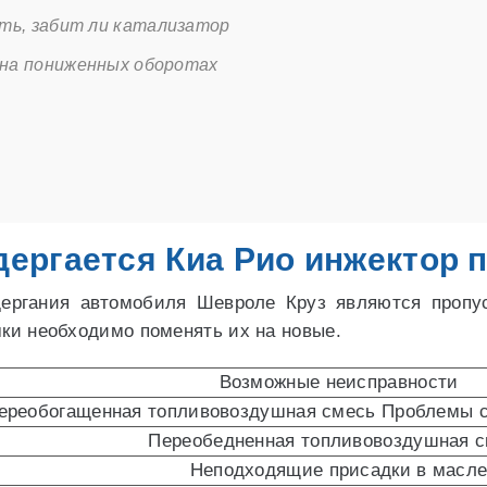
ть, забит ли катализатор
на пониженных оборотах
дергается Киа Рио инжектор п
ергания автомобиля Шевроле Круз являются пропус
мки необходимо поменять их на новые.
Возможные неисправности
ереобогащенная топливовоздушная смесь Проблемы 
Переобедненная топливовоздушная 
Неподходящие присадки в масл