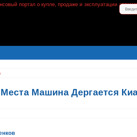
и
 Места Машина Дергается Ки
енков