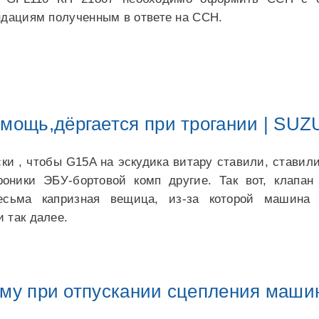
ндациям полученным в ответе на ССН.
мощь,дёргается при трогании | SU
ски , чтобы G15A на эскудика витару ставили, ставил
оники ЭБУ-бортовой комп другие. Так вот, клапан
есьма капризная вещица, из-за которой машина 
и так далее.
му при отпускании сцепления машин