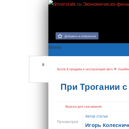
Добавить в избранное
Меню
0
»
Купля & продажа и эксплуатация авто
Ошибк
При Трогании с
Версия для скачивания
Автор статьи
Просмотров
Игорь Колеснич