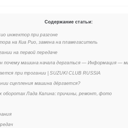
Содержание статьи:
ио инжектор при разгоне
ора на Киа Рио, замена на пламегаситель
ании на первой передаче
ин почему машина начала дергаться — Информация — м
ается при трогании | SUZUKI CLUB RUSSIA
ании сцепления машина дёргается?
х оборотах Лада Калина: причины, ремонт, фото
рания
ередач