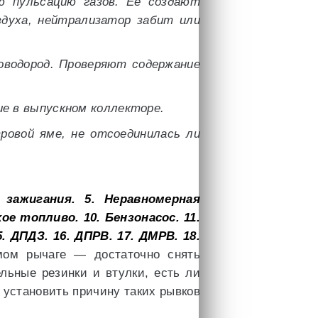
ю пульсацию газов. Ее создают
здуха, нейтрализатор забит или
роводород. Проверяют содержание
ие в выпускном коллекторе.
овой яме, не отсоединилась ли
 зажигания.
5. Неравномерная
хое топливо.
10. Бензонасос.
11.
5. ДПДЗ.
16. ДПРВ.
17. ДМРВ.
18.
ом рычаге — достаточно снять
льные резинки и втулки, есть ли
 установить причину таких рывков