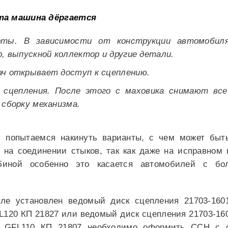
та машина дёргается
оты. В зависимости от конструкции автомобил
р, выпускной коллектор и другие детали.
ач открывает доступ к сцеплению.
 сцепления. После этого с маховика снимают вс
 сборку механизма.
му попытаемся накинуть варианты, с чем может быт
 на соединении стыков, так как даже на исправном 
рбиной особенно это касается автомобилей с б
ле установлен ведомый диск сцепления 21703-1601
L120 КП 21827 или ведомый диск сцепления 21703-16
 GFL110 КП 21807 необходимо оформить ССН с о