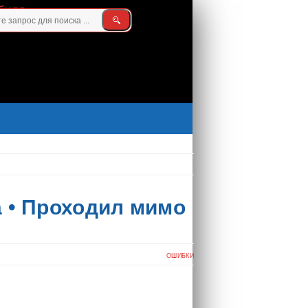
а • Проходил мимо
ОШИБКИ