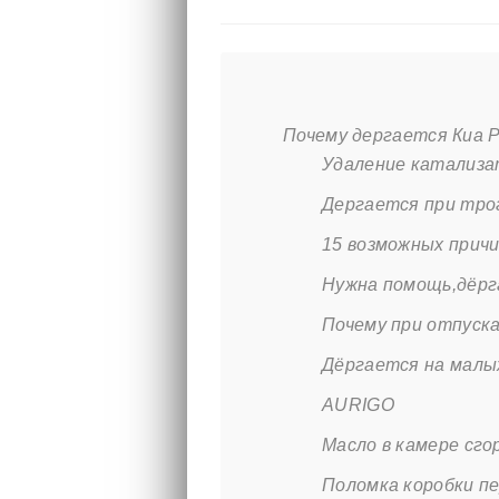
Почему дергается Киа Р
Удаление катализат
Дергается при трог
15 возможных прич
Нужна помощь,дёрг
Почему при отпуск
Дёргается на малы
AURIGO
Масло в камере сго
Поломка коробки п