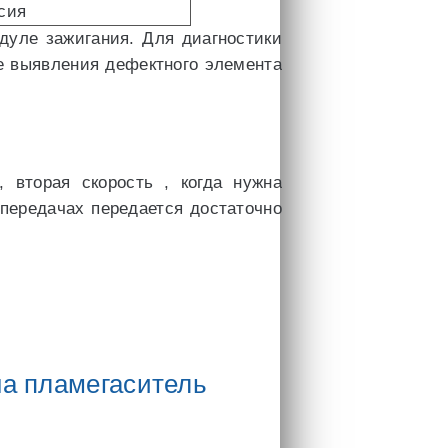
сия
дуле зажигания. Для диагностики
е выявления дефектного элемента
 вторая скорость , когда нужна
передачах передается достаточно
на пламегаситель