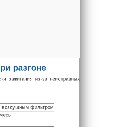
ри разгоне
ки зажигания из-за неисправных
с воздушным фильтром
смесь
е