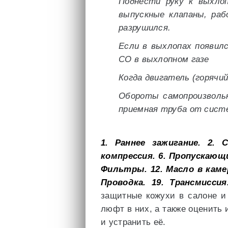
Поднести руку к выхло
выпускные клапаны, раб
разрушился.
Если в выхлопах появил
СО в выхлопном газе
Когда двигатель (горячи
Обороты самопроизвольн
приемная труба от сист
1. Раннее зажигание.
2. С
компрессия.
6. Пропускающи
Фильтры.
12. Масло в каме
Проводка.
19. Трансмиссия
защитные кожухи в салоне и 
люфт в них, а также оценить 
и устранить её.