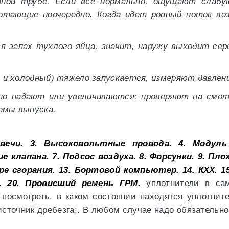
пной трубе. Если все нормально, ощущают слабу
отающие поочередно. Когда идет ровный поток во
ся запах тухлого яйца, значит, наружу выходит се
й и холодный) тяжело запускается, измеряют давлен
о падают или увеличиваются: проверяют на смотр
емы выпуска.
вечи.
3. Высоковольтные провода.
4. Модуль
е клапана.
7. Подсос воздуха.
8. Форсунки.
9. Пло
ре сгорания.
13. Бортовой компьютер.
14. КХХ.
1
.
20. Провисший ремень ГРМ.
уплотнители в сам
посмотреть, в каком состоянии находятся уплотните
источник дребезга;. В любом случае надо обязательно