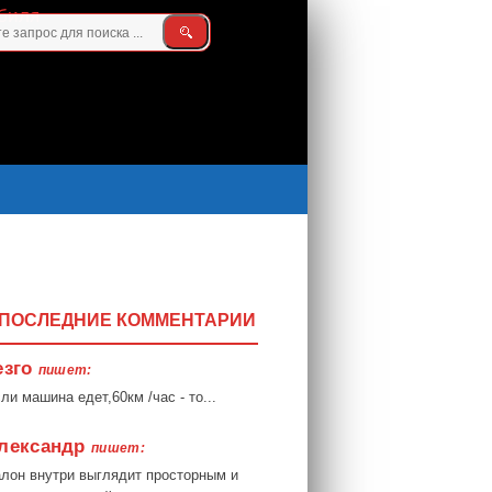
ПОСЛЕДНИЕ КОММЕНТАРИИ
езго
пишет:
ли машина едет,60км /час - то...
лександр
пишет:
лон внутри выглядит просторным и