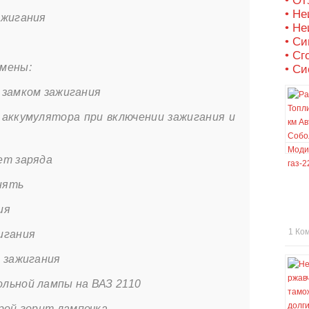
• О
• Не
ажигания
• Не
• С
• Сг
мены:
• Си
 замком зажигания
 аккумулятора при включении зажигания и
ет заряда
нять
ия
1 Ко
игания
 зажигания
льной лампы на ВАЗ 2110
рой горит лампочка.