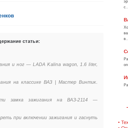
эр
с..
енков
В
Хо
ва
в..
ержание статьи:
С
Ра
ния и ног — LADA Kalina wagon, 1.6 liter,
оп
И
ания на классике ВАЗ | Мастер Винтик.
Ра
ости замка зажигания на ВАЗ-2114 —
реть при включении зажигания и гаснуть
• Те