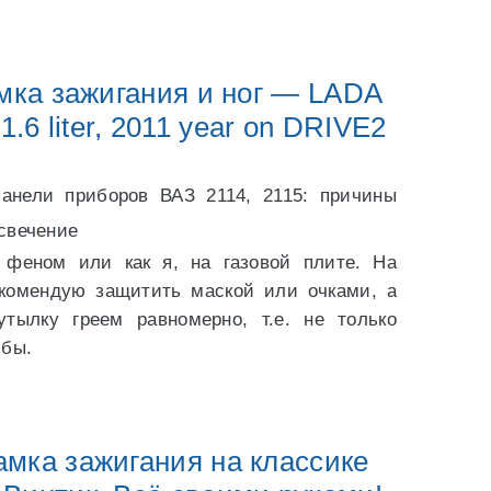
мка зажигания и ног — LADA
1.6 liter, 2011 year on DRIVE2
панели приборов ВАЗ 2114, 2115: причины
 свечение
 феном или как я, на газовой плите. На
екомендую защитить маской или очками, а
тылку греем равномерно, т.е. не только
лбы.
амка зажигания на классике