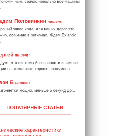
гономичным, сейчас невольно все машины
.
адим Половинкин
пишет:
роший запас хода, для наших дорог это
жно, особенно в регионах. Ждем Exlantix
.
ергей
пишет:
дует, что системы безопасности и зимние
ции на экслантикс хорошо продуманы....
ван Б
пишет:
згоняется мощно, меньше 5 секунд до...
ПОПУЛЯРНЫЕ СТАТЬИ
хнические характеристики