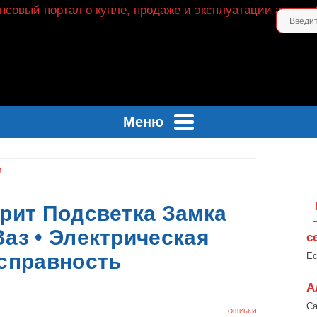
Меню
и
рит Подсветка Замка
аз • Электрическая
с
справность
Ес
А
Са
ОШИБКИ