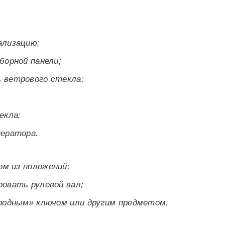
ализацию;
борной панели;
 ветрового стекла;
екла;
нератора.
ом из положений;
овать рулевой вал;
родным» ключом или другим предметом.