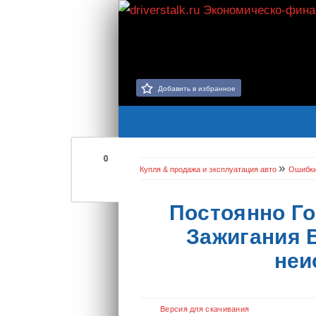
Добавить в избранное
0
»
Купля & продажа и эксплуатация авто
Ошибк
Постоянно Го
Зажигания В
неи
Версия для скачивания