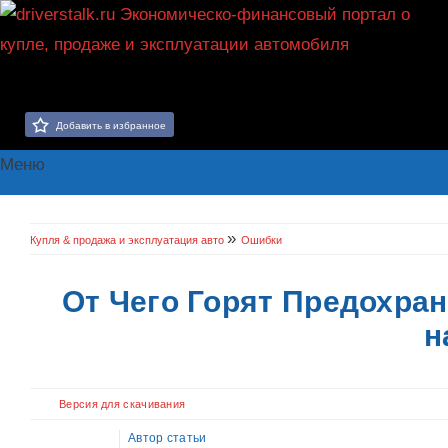
Добавить в избранное
Меню
»
Купля & продажа и эксплуатация авто
Ошибки
От Чего Горят Предохран
н
Версия для скачивания
Автор статьи