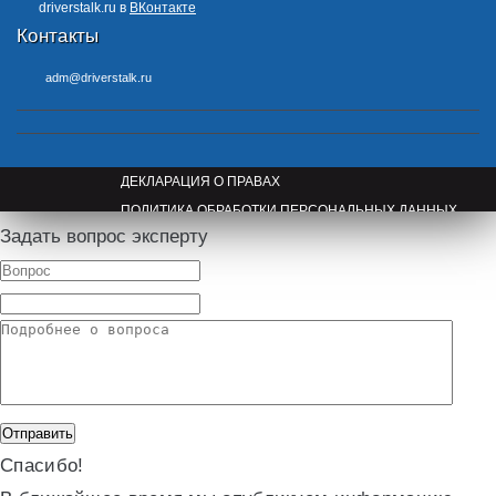
driverstalk.ru в
ВКонтакте
Контакты
adm@driverstalk.ru
ДЕКЛАРАЦИЯ О ПРАВАХ
ПОЛИТИКА ОБРАБОТКИ ПЕРСОНАЛЬНЫХ ДАННЫХ
Задать вопрос эксперту
ПРАВООБЛАДАТЕЛЯМ
Спасибо!