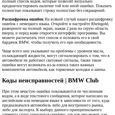
полный список кодов, которые позволят визуально
продиагностировать наличие той или иной ошибки. Показать
полностью показывает строку полностью без сокращений.
Расшифровка ошибок
На всякий случай нашел расшифровку
ошибок с немецкого языка. Откройте и настройте Rheingold,
разверните на полный экран, нажав 2 раза на серую область
вверху, и перед вами откроется интерфейс программы. Вы
можете распечатать этот список и положить его в свой
бардачок BMW, чтобы получить его при необходимости.
Чаще всего они указывают на проблемы с уровнем масла,
охлаждающей жидкости, могут сигнализировать о том, что в
автомобиле не работают световые сигналы, также такие
ошибки могут возникать из-за износа таких важных
компонентов автомобиля, как тормозные колодки и шины.
Коды неисправностей | BMW Club
При этом зачастую ошибки показываются не численным
кодом, а в виде текстового сообщения, которое написано на
английском или немецком языке в зависимости от того, куда
предназначался автомобиль либо для внутреннего рынка,
либо для экспорта. К выбору данного принципиального
элемента стоит относиться серьёзно, так как оно может, как