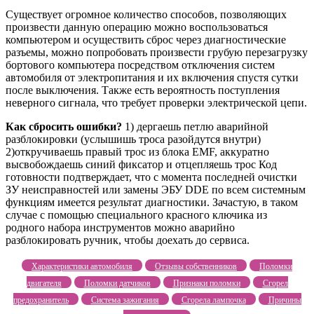
Существует огромное количество способов, позволяющих
произвести данную операцию можно воспользоваться
компьютером и осуществить сброс через диагностические
разъемы, можно попробовать произвести грубую перезагрузку
бортового компьютера посредством отключения систем
автомобиля от электропитания и их включения спустя сутки
после выключения. Также есть вероятность поступления
неверного сигнала, что требует проверки электрической цепи.
Как сбросить ошибки?
1) дергаешь петлю аварийной
разблокировки (услышишь троса разойдутся внутри)
2)откручиваешь правый трос из блока EMF, аккуратно
высвобождаешь синий фиксатор и отцепляешь трос Код
готовности подтверждает, что с момента последней очистки
ЗУ неисправностей или замены ЭБУ DDE по всем системным
функциям имеется результат диагностики. Зачастую, в таком
случае с помощью специального красного ключика из
родного набора инструментов можно аварийно
разблокировать ручник, чтобы доехать до сервиса.
Характеристики автомобиля
Отзывы собственников
Поломки
двигателя
Поломки датчиков
Признаки поломки
Сгорел
предохранитель
Система зажигания
Сгорела лампочка
Причины