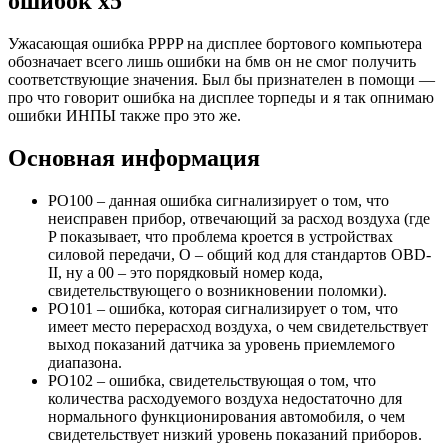
ошибок х5
Ужасающая ошибка PPPP на дисплее бортового компьютера
обозначает всего лишь ошибки на бмв он не смог получить
соответствующие значения. Был бы признателен в помощи —
про что говорит ошибка на дисплее торпеды и я так опнимаю
ошибки ИНПЫ также про это же.
Основная информация
PO100 – данная ошибка сигнализирует о том, что
неисправен прибор, отвечающий за расход воздуха (где
P показывает, что проблема кроется в устройствах
силовой передачи, O – общий код для стандартов OBD-
II, ну а 00 – это порядковый номер кода,
свидетельствующего о возникновении поломки).
PO101 – ошибка, которая сигнализирует о том, что
имеет место перерасход воздуха, о чем свидетельствует
выход показаний датчика за уровень приемлемого
диапазона.
PO102 – ошибка, свидетельствующая о том, что
количества расходуемого воздуха недостаточно для
нормального функционирования автомобиля, о чем
свидетельствует низкий уровень показаний приборов.