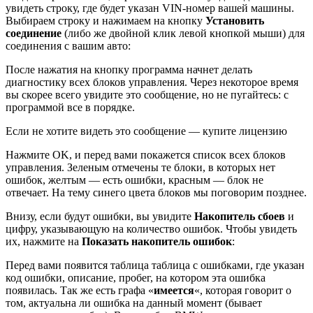
увидеть строку, где будет указан VIN-номер вашей машины.
Выбираем строку и нажимаем на кнопку
Установить
соединение
(либо же двойной клик левой кнопкой мыши) для
соединения с вашим авто:
После нажатия на кнопку программа начнет делать
диагностику всех блоков управления. Через некоторое время
вы скорее всего увидите это сообщение, но не пугайтесь: с
программой все в порядке.
Если не хотите видеть это сообщение — купите лицензию
Нажмите OK, и перед вами покажется список всех блоков
управления. Зеленым отмечены те блоки, в которых нет
ошибок, желтым — есть ошибки, красным — блок не
отвечает. На тему синего цвета блоков мы поговорим позднее.
Внизу, если будут ошибки, вы увидите
Накопитель сбоев
и
цифру, указывающую на количество ошибок. Чтобы увидеть
их, нажмите на
Показать накопитель ошибок
:
Перед вами появится таблица таблица с ошибками, где указан
код ошибки, описание, пробег, на котором эта ошибка
появилась. Так же есть графа «
имеется
«, которая говорит о
том, актуальна ли ошибка на данный момент (бывает