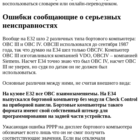
воспользоваться словарем или онлайн-переводчиком.
Ошибки сообщающие о серьезных
неисправностях
Вообще на E32 шло 2 различных типа бортового компьютера:
OBC III и OBC IV. OBCIII использовался до сентября 1987
года, так что думаю на E34 шел только OBCIV. Компьютер
OBC III изготавливался компанией VDO, OBCIV – компанией
Siemens. Насчет E34 точно знаю что был OBC IV, насчет OBC
III не уверен, но судя по датам он не должен был
использоваться.
Основные различия между ними, не считая внешнего вида:
На кузове E32 все OBC взаимозаменяемы. На E34
выпускался бортовой компьютер без модуля Check Control
на приборной панели. Бортовые компьютеры такого
формата имеют свой собственный штекер для
программирования на задней части устройства.
Ужасающая ошибка PPPP на дисплее бортового компьютера
обозначает всего лишь что он не смог получить
соответствующие значения. Если вы отключали