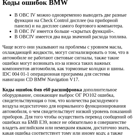
Коды ошибок BMW
В OBC IV можно одновременно выводить две разные
функции на Check Control дисплее (на приборной
панели) и на дисплее самого бортового компьютера.
В OBC IV имеется больше «скрытых функций».
В OBCIV имеется два вида значений расхода топлива.
Чаще всего они указывают на проблемы с уровнем масла,
охлаждающей жидкости, могут сигнализировать о том, что в
автомобиле не работают световые сигналы, также такие
ошибки могут возникать из-за износа таких важных
компонентов автомобиля, как тормозные колодки и шины.
IDC 004 01-1 операционная программа для системы
навигации CD BMW Navigation V17.
Коды ошибок бмв е60 расшифровка
дополнительное
оборудование, снижающее выброс ОГ PO102 ошибка,
свидетельствующая о том, что количества расходуемого
воздуха недостаточно для нормального функционирования
автомобиля, о чем свидетельствует низкий уровень показаний
приборов. Для того чтобы осуществить перевод сообщений об
ошибках на БМВ Е39, вовсе не обязательно в совершенстве
владеть английским или немецким языком, достаточно знать,
какая ошибка соответствует тому или иному коду, а также