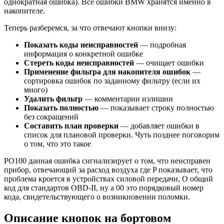
однократная ошибка). Все ошибки BMW хранятся именно в
накопителе.
Теперь разберемся, за что отвечают кнопки внизу:
Показать коды неисправностей
— подробная
информация о конкретной ошибке
Стереть коды неисправностей
— очищает ошибки
Применение фильтра для накопителя ошибок
—
сортировка ошибок по заданному фильтру (если их
много)
Удалить фильтр
— комментарии излишни
Показать полностью
— показывает строку полностью
без сокращений
Составить план проверки
— добавляет ошибки в
список для плановой проверки. Чуть позднее поговорим
о том, что это такое
PO100 данная ошибка сигнализирует о том, что неисправен
прибор, отвечающий за расход воздуха где P показывает, что
проблема кроется в устройствах силовой передачи, O общий
код для стандартов OBD-II, ну а 00 это порядковый номер
кода, свидетельствующего о возникновении поломки.
Описание кнопок на бортовом