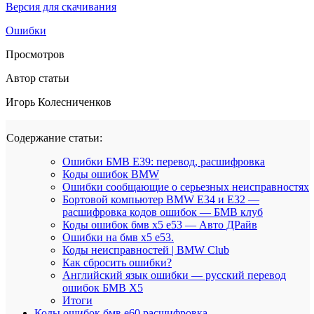
Версия для скачивания
Ошибки
Просмотров
Автор статьи
Игорь Колесниченков
Содержание статьи:
Ошибки БМВ Е39: перевод, расшифровка
Коды ошибок BMW
Ошибки сообщающие о серьезных неисправностях
Бортовой компьютер BMW E34 и E32 —
расшифровка кодов ошибок — БМВ клуб
Коды ошибок бмв х5 е53 — Авто ДРайв
Ошибки на бмв х5 е53.
Коды неисправностей | BMW Club
Как сбросить ошибки?
Английский язык ошибки — русский перевод
ошибок БМВ Х5
Итоги
Коды ошибок бмв е60 расшифровка