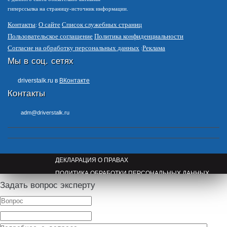
гиперссылка на страницу-источник информации.
Контакты
О сайте
Список служебных страниц
Пользовательское соглашение
Политика конфиденциальности
Согласие на обработку персональных данных
Реклама
Мы в соц. сетях
driverstalk.ru в
ВКонтакте
Контакты
adm@driverstalk.ru
ДЕКЛАРАЦИЯ О ПРАВАХ
ПОЛИТИКА ОБРАБОТКИ ПЕРСОНАЛЬНЫХ ДАННЫХ
Задать вопрос эксперту
ПРАВООБЛАДАТЕЛЯМ