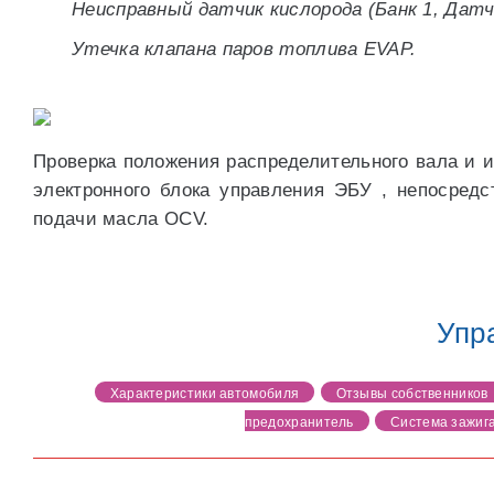
Неисправный датчик кислорода (Банк 1, Датч
Утечка клапана паров топлива EVAP.
Проверка положения распределительного вала и 
электронного блока управления ЭБУ , непосред
подачи масла OCV.
Упр
Характеристики автомобиля
Отзывы собственников
предохранитель
Система зажиг