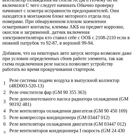
включился С чего следует начинать Обычно проверку
начинают с осмотра исправности предохранителей. Они
находятся в монтажном блоке моторного отдела под
номерами. При обнаруженном плохом заземлении
осматривают контакты, клеммы АКБ на предмет коррозии,
окислов и загрязнений. датчик включения
электровентилятора кто ставил себе с ООБ с 2108-2110 если в
нижний патрубок то 92-87, в верхний 99-94.
Добавим, что на некоторых авто запуск мотора возможен даже
при условии определенных сбоев работе элемента, так как
схема подключения реле насоса позволяет устройству
работать во время прокручивания стартером.
Реле системы подачи воздуха в выпускной коллектор
1
(4RD003-520-13)
2
Реле очистителя фар (GM 90 355 363)
Реле дополнительного насоса радиатора охлаждения (GM
3
90192 481)
4
Реле вентилятора охлаждения двигателя (GM 90 450 169)
5
Реле компрессора кондиционера (GM 03447 012)
6
Реле вентилятора охлаждения двигателя (GM 03447 012)
Реле вентиляторов кондиционера I скорость (GM 24 430
7