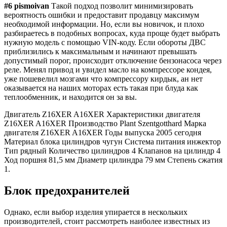
#6 pismoivan
Такой подход позволит минимизировать
вероятность ошибки и предоставит продавцу максимум
необходимой информации. Но, если вы новичок, и плохо
разбираетесь в подобных вопросах, куда проще будет выбрать
нужную модель с помощью VIN-коду. Если обороты ДВС
приблизились к максимальным и начинают превышать
допустимый порог, происходит отключение бензонасоса через
реле. Менял привод и увидел масло на компрессоре кондея,
уже пошевелил мозгами что компрессору кирдык, ан нет
оказывается на наших моторах есть такая при блуда как
теплообменник, и находится он за вы.
Двигатель Z16XER A16XER Характеристики двигателя
Z16XER A16XER Производство Plant Szentgotthard Марка
двигателя Z16XER A16XER Годы выпуска 2005 сегодня
Материал блока цилиндров чугун Система питания инжектор
Тип рядный Количество цилиндров 4 Клапанов на цилиндр 4
Ход поршня 81,5 мм Диаметр цилиндра 79 мм Степень сжатия
1.
Блок предохранителей
Однако, если выбор изделия упирается в нескольких
производителей, стоит рассмотреть наиболее известных из