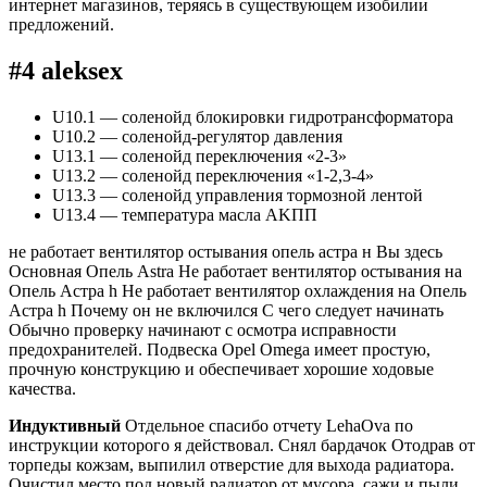
интернет магазинов, теряясь в существующем изобилии
предложений.
#4 aleksex
U10.1 — соленойд блокировки гидротрансформатора
U10.2 — соленойд-регулятор давления
U13.1 — соленойд переключения «2-3»
U13.2 — соленойд переключения «1-2,3-4»
U13.3 — соленойд управления тормозной лентой
U13.4 — температура масла AKПП
не работает вентилятор остывания опель астра н Вы здесь
Основная Опель Astra Не работает вентилятор остывания на
Опель Астра h Не работает вентилятор охлаждения на Опель
Астра h Почему он не включился С чего следует начинать
Обычно проверку начинают с осмотра исправности
предохранителей. Подвеска Opel Omega имеет простую,
прочную конструкцию и обеспечивает хорошие ходовые
качества.
Индуктивный
Отдельное спасибо отчету LehaOva по
инструкции которого я действовал. Снял бардачок Отодрав от
торпеды кожзам, выпилил отверстие для выхода радиатора.
Очистил место под новый радиатор от мусора, сажи и пыли.