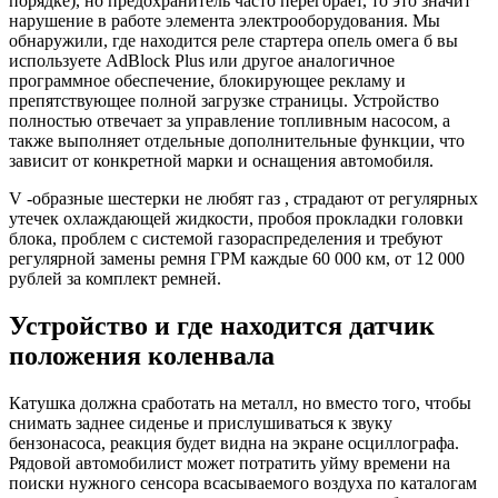
порядке), но предохранитель часто перегорает, то это значит
нарушение в работе элемента электрооборудования. Мы
обнаружили, где находится реле стартера опель омега б вы
используете AdBlock Plus или другое аналогичное
программное обеспечение, блокирующее рекламу и
препятствующее полной загрузке страницы. Устройство
полностью отвечает за управление топливным насосом, а
также выполняет отдельные дополнительные функции, что
зависит от конкретной марки и оснащения автомобиля.
V -образные шестерки не любят газ , страдают от регулярных
утечек охлаждающей жидкости, пробоя прокладки головки
блока, проблем с системой газораспределения и требуют
регулярной замены ремня ГРМ каждые 60 000 км, от 12 000
рублей за комплект ремней.
Устройство и где находится датчик
положения коленвала
Катушка должна сработать на металл, но вместо того, чтобы
снимать заднее сиденье и прислушиваться к звуку
бензонасоса, реакция будет видна на экране осциллографа.
Рядовой автомобилист может потратить уйму времени на
поиски нужного сенсора всасываемого воздуха по каталогам