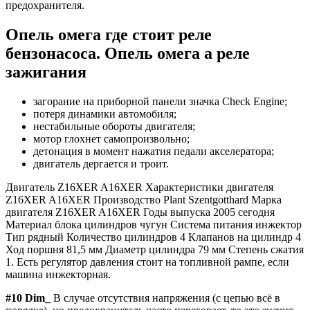
предохранителя.
Опель омега где стоит реле
бензонасоса. Опель омега а реле
зажигания
загорание на приборной панели значка Check Engine;
потеря динамики автомобиля;
нестабильные обороты двигателя;
мотор глохнет самопроизвольно;
детонация в момент нажатия педали акселератора;
двигатель дергается и троит.
Двигатель Z16XER A16XER Характеристики двигателя
Z16XER A16XER Производство Plant Szentgotthard Марка
двигателя Z16XER A16XER Годы выпуска 2005 сегодня
Материал блока цилиндров чугун Система питания инжектор
Тип рядный Количество цилиндров 4 Клапанов на цилиндр 4
Ход поршня 81,5 мм Диаметр цилиндра 79 мм Степень сжатия
1. Есть регулятор давления стоит на топливной рампе, если
машина инжекторная.
#10 Dim_
В случае отсутствия напряжения (с цепью всё в