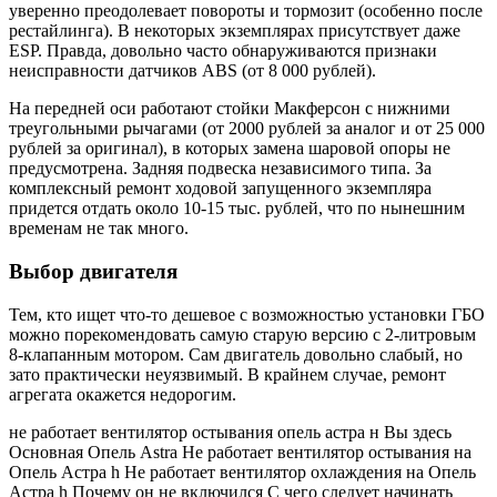
уверенно преодолевает повороты и тормозит (особенно после
рестайлинга). В некоторых экземплярах присутствует даже
ESP. Правда, довольно часто обнаруживаются признаки
неисправности датчиков ABS (от 8 000 рублей).
На передней оси работают стойки Макферсон с нижними
треугольными рычагами (от 2000 рублей за аналог и от 25 000
рублей за оригинал), в которых замена шаровой опоры не
предусмотрена. Задняя подвеска независимого типа. За
комплексный ремонт ходовой запущенного экземпляра
придется отдать около 10-15 тыс. рублей, что по нынешним
временам не так много.
Выбор двигателя
Тем, кто ищет что-то дешевое с возможностью установки ГБО
можно порекомендовать самую старую версию с 2-литровым
8-клапанным мотором. Сам двигатель довольно слабый, но
зато практически неуязвимый. В крайнем случае, ремонт
агрегата окажется недорогим.
не работает вентилятор остывания опель астра н Вы здесь
Основная Опель Astra Не работает вентилятор остывания на
Опель Астра h Не работает вентилятор охлаждения на Опель
Астра h Почему он не включился С чего следует начинать