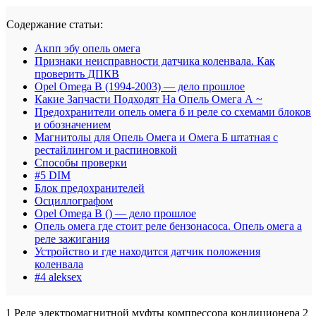
Содержание статьи:
Акпп эбу опель омега
Признаки неисправности датчика коленвала. Как
проверить ДПКВ
Opel Omega B (1994-2003) — дело прошлое
Какие Запчасти Подходят На Опель Омега А ~
Предохранители опель омега б и реле со схемами блоков
и обозначением
Магнитолы для Опель Омега и Омега Б штатная с
рестайлингом и распиновкой
Способы проверки
#5 DIM
Блок предохранителей
Осциллографом
Opel Omega B () — дело прошлое
Опель омега где стоит реле бензонасоса. Опель омега а
реле зажигания
Устройство и где находится датчик положения
коленвала
#4 aleksex
1 Реле электромагнитной муфты компрессора кондиционера 2