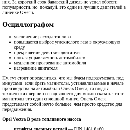
них. За короткий срок баварский дизель не успел обрести
популярности, но, пожалуй, это один из лучших двигателей в
линейке Омеги.
Осциллографом
увеличение расхода топлива
повышается выброс углекислого газа в окружающую
среду
прекращение действия двигателя
плохая управляемость автомобилем
медленное прогревание автомобиля
нагревание двигателя
Ну, тут стоит определиться, что мы будем подразумевать под
минусами, если брать магнитолы, устанавливаемые в начале
производства на автомобили Опель Омега, то глядя с
технических вершин сегодняшнего дня можно сказать что те
магнитолы это один сплошной минус. Опель Омега
представляет собой нечто большее, чем просто средство для
передвижения.
Opel Vectra B реле топливного насоса
штифты дверных петлей
— DIN 1481 8×60