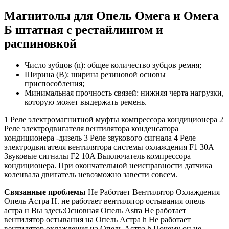
Магнитолы для Опель Омега и Омега
Б штатная с рестайлингом и
распиновкой
Число зубцов (n): общее количество зубцов ремня;
Ширина (B): ширина резиновой основы
приспособления;
Минимальная прочность связей: нижняя черта нагрузки,
которую может выдержать ремень.
1 Реле электромагнитной муфты компрессора кондиционера 2
Реле электродвигателя вентилятора конденсатора
кондиционера -дизель 3 Реле звукового сигнала 4 Реле
электродвигателя вентилятора системы охлаждения F1 30A
Звуковые сигналы F2 10A Выключатель компрессора
кондиционера. При окончательной неисправности датчика
коленвала двигатель невозможно завести совсем.
Связанные проблемы
Не Работает Вентилятор Охлаждения
Опель Астра H. не работает вентилятор остывания опель
астра н Вы здесь:Основная Опель Astra Не работает
вентилятор остывания на Опель Астра h Не работает
вентилятор охлаждения на Опель Астра h Почему он не