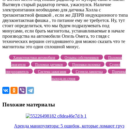
Вытянув старый радиатор печки, ужаснулся. Наличие
электропитания необходимо для датчика Холла с
трехконтактной фишкой , если же ДПРВ индукционного типа
двухконтактная фишка , то питание ему не требуется. Ну, тут
стоит определиться, что мы будем подразумевать под
минусами, если брать магнитолы, устанавливаемые в начале
производства на автомобили Опель Омега, то глядя с
технических вершин сегодняшнего дня можно сказать что те
магнитолы это один сплошной минус.
Характеристики автомобиля
Отзывы собственников
Поломки
двигателя
Поломки датчиков
Признаки поломки
Сгорел
предохранитель
Система зажигания
Сгорела лампочка
Причины
выхода из строя
Похожие материалы
Аренда манипулятора: 5 ошибок, которые ломают груз