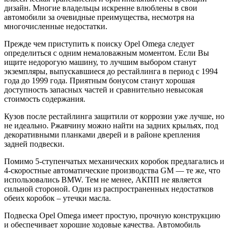
дизайн. Многие владельцы искренне влюблены в свои
автомобили за очевидные преимущества, несмотря на
многочисленные недостатки.
Прежде чем приступить к поиску Opel Omega следует
определиться с одним немаловажным моментом. Если Вы
ищите недорогую машину, то лучшим выбором станут
экземпляры, выпускавшиеся до рестайлинга в период с 1994
года до 1999 года. Приятным бонусом станут хорошая
доступность запасных частей и сравнительно невысокая
стоимость содержания.
Кузов после рестайлинга защитили от коррозии уже лучше, но
не идеально. Ржавчину можно найти на задних крыльях, под
декоративными планками дверей и в районе крепления
задней подвески.
Помимо 5-ступенчатых механических коробок предлагались и
4-скоростные автоматические производства GM — те же, что
использовались BMW. Тем не менее, АКПП не является
сильной стороной. Один из распространенных недостатков
обеих коробок – утечки масла.
Подвеска Opel Omega имеет простую, прочную конструкцию
и обеспечивает хорошие ходовые качества. Автомобиль