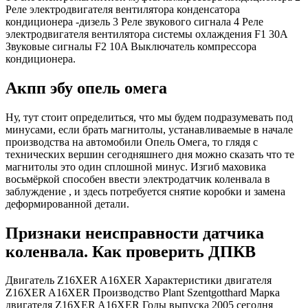
Реле электродвигателя вентилятора конденсатора
кондиционера -дизель 3 Реле звукового сигнала 4 Реле
электродвигателя вентилятора системы охлаждения F1 30A
Звуковые сигналы F2 10A Выключатель компрессора
кондиционера.
Акпп эбу опель омега
Ну, тут стоит определиться, что мы будем подразумевать под
минусами, если брать магнитолы, устанавливаемые в начале
производства на автомобили Опель Омега, то глядя с
технических вершин сегодняшнего дня можно сказать что те
магнитолы это один сплошной минус. Изгиб маховика
восьмёркой способен ввести электродатчик коленвала в
заблуждение , и здесь потребуется снятие коробки и замена
деформированной детали.
Признаки неисправности датчика
коленвала. Как проверить ДПКВ
Двигатель Z16XER A16XER Характеристики двигателя
Z16XER A16XER Производство Plant Szentgotthard Марка
двигателя Z16XER A16XER Годы выпуска 2005 сегодня