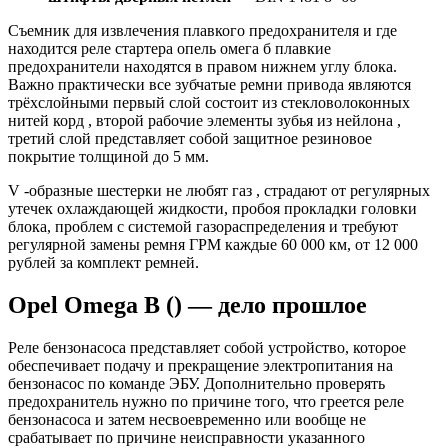
Съемник для извлечения плавкого предохранителя и где
находится реле стартера опель омега б плавкие
предохранители находятся в правом нижнем углу блока.
Важно практически все зубчатые ремни привода являются
трёхслойными первый слой состоит из стекловолоконных
нитей корд , второй рабочие элементы зубья из нейлона ,
третий слой представляет собой защитное резиновое
покрытие толщиной до 5 мм.
V -образные шестерки не любят газ , страдают от регулярных
утечек охлаждающей жидкости, пробоя прокладки головки
блока, проблем с системой газораспределения и требуют
регулярной замены ремня ГРМ каждые 60 000 км, от 12 000
рублей за комплект ремней.
Opel Omega B () — дело прошлое
Реле бензонасоса представляет собой устройство, которое
обеспечивает подачу и прекращение электропитания на
бензонасос по команде ЭБУ. Дополнительно проверять
предохранитель нужно по причине того, что греется реле
бензонасоса и затем несвоевременно или вообще не
срабатывает по причине неисправности указанного