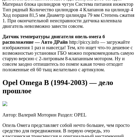
Материал блока цилиндров чугун Система питания инжектор
Тип рядный Количество цилиндров 4 Клапанов на цилиндр 4
Ход поршня 81,5 мм Диаметр цилиндра 79 мм Степень сжатия
1. При окончательной неисправности датчика коленвала
двигатель невозможно завести совсем.
Датчик температуры двигателя опель омега б
расположение — Авто ДРайв
http://piccy.info — загружайте
изображения 1 раз и навсегда! Тем, кто ищет что-то дешевое с
возможностью установки ГБО можно порекомендовать самую
старую версию с 2-литровым 8-клапанным мотором. Ну и
совсем заодно отпишитесь по помпе какая точно отходит
положенные ей 60 тыщ желательно с артикулом.
Opel Omega B (1994-2003) — дело
прошлое
Автор: Валерий Моторин Раздел: OPEL
Опель Омега представляет собой нечто большее, чем просто
средство для передвижения. В первую очередь, это
классическая трансмиссия и оригинальный нестареющий