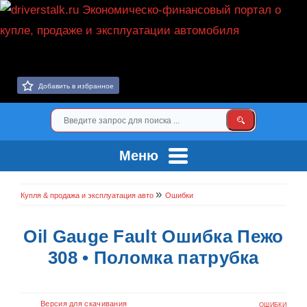
Добавить в избранное
Меню
»
Купля & продажа и эксплуатация авто
Ошибки
Oil Gauge Fault Ошибка Пежо
308 • Поломка патрубка
Версия для скачивания
ОШИБКИ