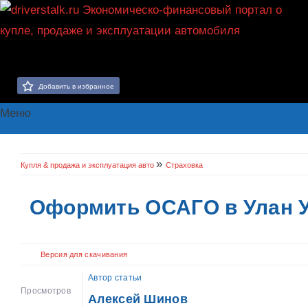
Добавить в избранное
Меню
»
Купля & продажа и эксплуатация авто
Страховка
Оформить ОСАГО в Улан Удэ
Версия для скачивания
Автор статьи
Просмотров
Алексей Шинов