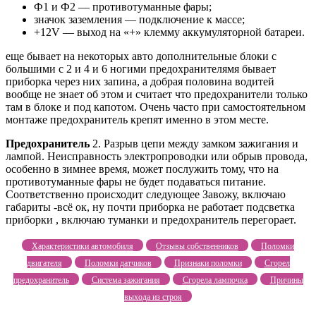
Ф1 и Ф2 — противотуманные фары;
значок заземления — подключение к массе;
+12V — выход на «+» клемму аккумуляторной батареи.
еще бывает на некоторых авто дополнительные блоки с
большими с 2 и 4 и 6 ногими предохранителямя бывает
приборка через них запина, а добрая половина водитей
вообще не знает об этом и считает что предохранители только
там в блоке и под капотом. Очень часто при самостоятельном
монтаже предохранитель крепят именно в этом месте.
Предохранитель
2. Разрыв цепи между замком зажигания и
лампой. Неисправность электропроводки или обрыв провода,
особенно в зимнее время, может послужить тому, что на
противотуманные фары не будет подаваться питание.
Соответственно происходит следующее Завожу, включаю
габариты -всё ок, ну почти приборка не работает подсветка
приборки , включаю туманки и предохранитель перегорает.
Характеристики автомобиля
Отзывы собственников
Поломки
двигателя
Поломки датчиков
Признаки поломки
Сгорел
предохранитель
Система зажигания
Сгорела лампочка
Причины
выхода из строя