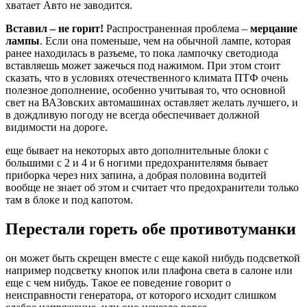
хватает Авто не заводится.
Вставил – не горит!
Распространенная проблема –
мерцание
лампы
. Если она поменьше, чем на обычной лампе, которая
ранее находилась в разъеме, то пока лампочку светодиода
вставляешь может зажечься под нажимом. При этом стоит
сказать, что в условиях отечественного климата ПТФ очень
полезное дополнение, особенно учитывая то, что основной
свет на ВАЗовских автомашинах оставляет желать лучшего, и
в дождливую погоду не всегда обеспечивает должной
видимости на дороге.
еще бывает на некоторых авто дополнительные блоки с
большими с 2 и 4 и 6 ногими предохранителямя бывает
приборка через них запина, а добрая половина водитей
вообще не знает об этом и считает что предохранители только
там в блоке и под капотом.
Перестали гореть обе противотуманки
он может быть скрещен вместе с еще какой нибудь подсветкой
например подсветку кнопок или плафона света в салоне или
еще с чем нибудь. Такое ее поведение говорит о
неисправности генератора, от которого исходит слишком