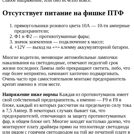
слабое напряжение, или оно исчезло вовсе.
Отсутствует питание на фишке ПТФ
прямоугольники розового цвета 10А — 10-ти амперные
предохранители;
Ф1 и Ф2 — противотуманные фары;
значок заземления — подключение к массе;
+12V — выход на «+» клемму аккумуляторной батареи.
Многие водители, меняющие автомобильные лампочки
накаливания на светодиодные, отмечают недолгий срок
жизни последних Лампы либо прекращают светить, либо, что
еще более неприятно, начинают хаотично подмаргивать.
Очень часто при самостоятельном монтаже предохранитель
крепят именно в этом месте.
Напряжение ниже нормы
Каждая из противотуманок имеет
свой собственный предохранитель, а именно — F9 и F8 в
блоке, каждый из которых рассчитан на предельную силу тока
в 7,5 Ампер. В некоторых случаях бывает так, что
предохранителей, отвечающих за защиту противотуманных
фар, в общем блоке нет. Многие заходят настолько далеко, что
монтируют плату драйвера прямо на теплоотводе светодиода
или рядом с горячим светодиодом на той же печатной плате в