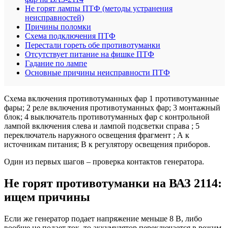
Не горят лампы ПТФ (методы устранения
неисправностей)
Причины поломки
Схема подключения ПТФ
Перестали гореть обе противотуманки
Отсутствует питание на фишке ПТФ
Гадание по лампе
Основные причины неисправности ПТФ
Схема включения противотуманных фар 1 противотуманные
фары; 2 реле включения противотуманных фар; 3 монтажный
блок; 4 выключатель противотуманных фар с контрольной
лампой включения слева и лампой подсветки справа ; 5
переключатель наружного освещения фрагмент ; А к
источникам питания; В к регулятору освещения приборов.
Один из первых шагов – проверка контактов генератора.
Не горят противотуманки на ВАЗ 2114:
ищем причины
Если же генератор подает напряжение меньше 8 В, либо
вообще не подает ток, то аккумулятор переключается в режим