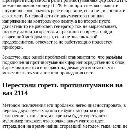
Проверить исправность реле противотуманных фар ВАЗ 2114,
можно включив кнопку ПТФ. Если при этом вы слышите
внутри щелчок, значить реле исправное, если нет, выполните
его замену В первой сети от аккумулятора пришло
напряжение на контрольную лампу, а во второй пусто,
двигатель-то не работает, генератор ток не вырабатывает,
поэтому лампа загорается. аттракцион на время- найди
сгоревший методом тыка, если не знаешь какой
предохранитель отвечает за не работующию подсветку
приборки.
Зачастую, еще одной проблемой становится то, что разъёмы
подключения противотуманных фар непосредственно к блок-
фарам окисляются и не дают надлежащего контакта, что
может вызвать мигание или пропадания света.
Перестали гореть противотуманки на
ваз 2114
Методом исключения эти проблемы легко диагностировать, в
первых двух случаях лампа не будет загораться при
включении зажигания, а в третьем будет гореть, хотя
мультимер покажет, что зарядка аккумулятора идет.
аттракцион на время- найди сгоревший методом тыка, если не