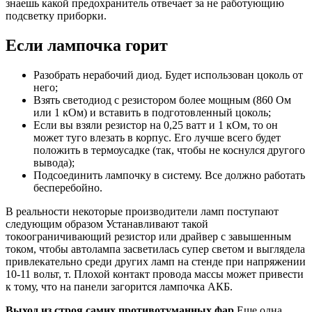
знаешь какой предохранитель отвечает за не работующию
подсветку приборки.
Если лампочка горит
Разобрать нерабочий диод. Будет использован цоколь от
него;
Взять светодиод с резистором более мощным (860 Ом
или 1 кОм) и вставить в подготовленный цоколь;
Если вы взяли резистор на 0,25 ватт и 1 кОм, то он
может туго влезать в корпус. Его лучше всего будет
положить в термоусадке (так, чтобы не коснулся другого
вывода);
Подсоединить лампочку в систему. Все должно работать
бесперебойно.
В реальности некоторые производители ламп поступают
следующим образом Устанавливают такой
токоограничивающий резистор или драйвер с завышенным
током, чтобы автолампа засветилась супер светом и выглядела
привлекательно среди других ламп на стенде при напряжении
10-11 вольт, т. Плохой контакт провода массы может привести
к тому, что на панели загорится лампочка АКБ.
Выход из строя самих противотуманных фар
Еще одна