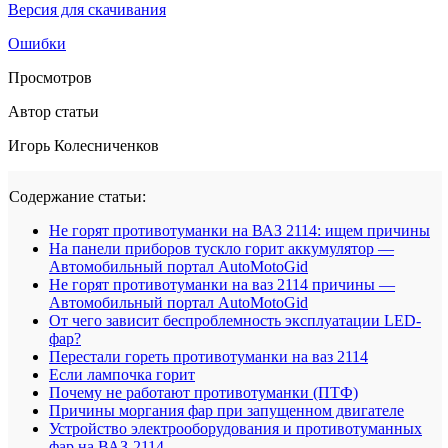
Версия для скачивания
Ошибки
Просмотров
Автор статьи
Игорь Колесниченков
Содержание статьи:
Не горят противотуманки на ВАЗ 2114: ищем причины
На панели приборов тускло горит аккумулятор —
Автомобильный портал AutoMotoGid
Не горят противотуманки на ваз 2114 причины —
Автомобильный портал AutoMotoGid
От чего зависит беспроблемность эксплуатации LED-
фар?
Перестали гореть противотуманки на ваз 2114
Если лампочка горит
Почему не работают противотуманки (ПТФ)
Причины моргания фар при запущенном двигателе
Устройство электрооборудования и противотуманных
фар на ВАЗ-2114