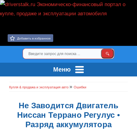
Добавить в избранное
Меню
»
Купля & продажа и эксплуатация авто
Ошибки
Не Заводится Двигатель
Ниссан Террано Регулус •
Разряд аккумулятора