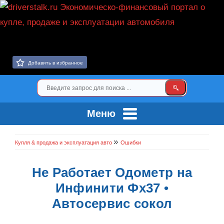
Добавить в избранное
Меню
»
Купля & продажа и эксплуатация авто
Ошибки
Не Работает Одометр на
Инфинити Фх37 •
Автосервис сокол