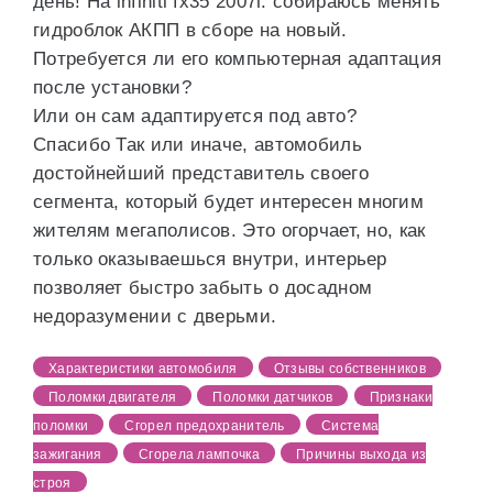
день! На infiniti fx35 2007г. собираюсь менять
гидроблок АКПП в сборе на новый.
Потребуется ли его компьютерная адаптация
после установки?
Или он сам адаптируется под авто?
Спасибо Так или иначе, автомобиль
достойнейший представитель своего
сегмента, который будет интересен многим
жителям мегаполисов. Это огорчает, но, как
только оказываешься внутри, интерьер
позволяет быстро забыть о досадном
недоразумении с дверьми.
Характеристики автомобиля
Отзывы собственников
Поломки двигателя
Поломки датчиков
Признаки
поломки
Сгорел предохранитель
Система
зажигания
Сгорела лампочка
Причины выхода из
строя