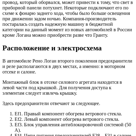
провод, который оборвался, может привести к тому, что свет в
приборной панели потухнет. Некоторые подключают его по
схеме к фонарю заднего хода, чтобы было больше освещения
при движении задом ночью. Компания-производитель
постаралась создать надежную машину в бюджетной
категории на данный момент из новых автомобилей в России
кроме Логана можно приобрести разве что Гранту.
Расположение и электросхема
В автомобиле Рено Логан второго поколения предохранители
и реле располагаются в двух местах, а именно: в моторном
отсеке и салоне.
Монтажный блок в отсеке силового агрегата находится в
левой части под крышкой. Для получения доступа к
элементам следует извлечь крышку.
Здесь предохранители отвечают за следующее.
Ef1. Правый компонент обогрева ветрового стекла.
Ef2. Левый компонент обогрева ветрового стекла.
Ef3. Блок управления антиблокировочной системой (50
А).
Ef4. Цепи питания предохранителей F28 – F31 в салоне.