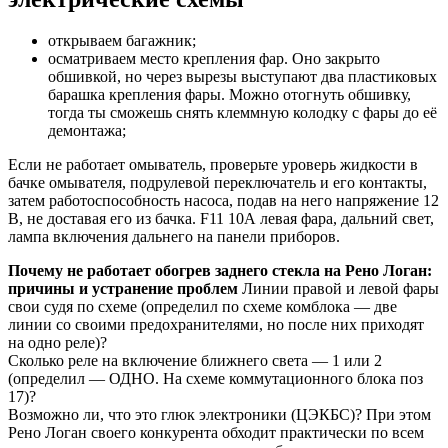
открываем багажник;
осматриваем место крепления фар. Оно закрыто
обшивкой, но через вырезы выступают два пластиковых
барашка крепления фары. Можно отогнуть обшивку,
тогда ты сможешь снять клеммную колодку с фары до её
демонтажа;
Если не работает омыватель, проверьте уроверь жидкости в
бачке омывателя, подрулевой переключатель и его контакты,
затем работоспособность насоса, подав на него напряжение 12
В, не доставая его из бачка. F11 10А левая фара, дальний свет,
лампа включения дальнего на панели приборов.
Почему не работает обогрев заднего стекла на Рено Логан:
причины и устранение проблем
Линии правой и левой фары
свои судя по схеме (определил по схеме комблока — две
линии со своими предохранителями, но после них приходят
на одно реле)?
Сколько реле на включение ближнего света — 1 или 2
(определил — ОДНО. На схеме коммутационного блока поз
17)?
Возможно ли, что это глюк электроники (ЦЭКБС)? При этом
Рено Логан своего конкурента обходит практически по всем