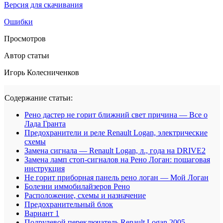
Версия для скачивания
Ошибки
Просмотров
Автор статьи
Игорь Колесниченков
Содержание статьи:
Рено дастер не горит ближний свет причина — Все о
Лада Гранта
Предохранители и реле Renault Logan, электрические
схемы
Замена сигнала — Renault Logan, л., года на DRIVE2
Замена ламп стоп-сигналов на Рено Логан: пошаговая
инструкция
Не горит приборная панель рено логан — Мой Логан
Болезни иммобилайзеров Рено
Расположение, схемы и назначение
Предохранительный блок
Вариант 1
Подрулевой переключатель Renault Logan 2005