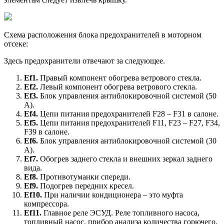
Схема расположения блока предохранителей в моторном
отсеке:
Здесь предохранители отвечают за следующее.
Ef
1.
Правый компонент обогрева ветрового стекла.
Ef
2.
Левый компонент обогрева ветрового стекла.
Ef
3.
Блок управления антиблокировочной системой (50
А).
Ef
4.
Цепи питания предохранителей F28 – F31 в салоне.
Ef
5.
Цепи питания предохранителей F11, F23 – F27, F34,
F39 в салоне.
Ef
6.
Блок управления антиблокировочной системой (30
А).
Ef
7.
Обогрев заднего стекла и внешних зеркал заднего
вида.
Ef
8.
Противотуманки спереди.
Ef
9.
Подогрев передних кресел.
Ef
10.
При наличии кондиционера – это муфта
компрессора.
Ef
11.
Главное реле ЭСУД. Реле топливного насоса,
топливный насос, прибор анализа количества горючего,