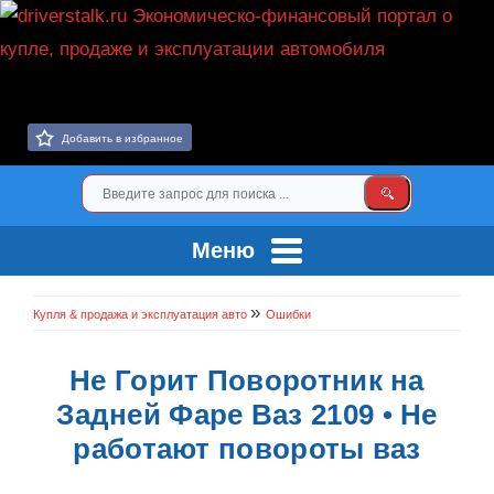
Добавить в избранное
Меню
»
Купля & продажа и эксплуатация авто
Ошибки
Не Горит Поворотник на
Задней Фаре Ваз 2109 • Не
работают повороты ваз