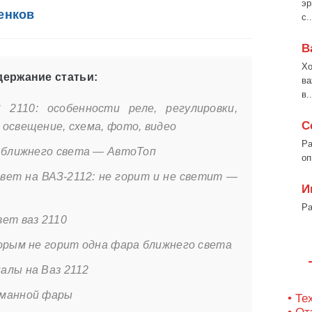
эр
енков
с..
В
Хо
ержание статьи:
ва
в..
2110: особенности реле, регулировки,
С
освещение, схема, фото, видео
Ра
а ближнего света — АвтоТоп
оп
вет на ВАЗ-2112: не горит и не светит —
И
Ра
ет ваз 2110
орым не горит одна фара ближнего света
алы на Ваз 2112
уманной фары
• Те