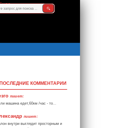
ПОСЛЕДНИЕ КОММЕНТАРИИ
езго
пишет:
ли машина едет,60км /час - то...
лександр
пишет:
лон внутри выглядит просторным и