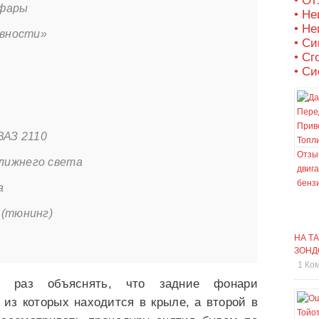
• О
-фары
• Не
• Не
авности»
• С
• Сг
• Си
ВАЗ 2110
лижнего света
а
 (тюнинг)
НА Т
ЗОНД
1 Ко
 раз объяснять, что задние фонари
 из которых находится в крыле, а второй в