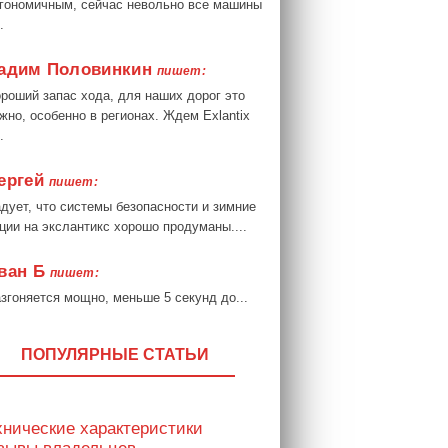
гономичным, сейчас невольно все машины
.
адим Половинкин
пишет:
роший запас хода, для наших дорог это
жно, особенно в регионах. Ждем Exlantix
.
ергей
пишет:
дует, что системы безопасности и зимние
ции на экслантикс хорошо продуманы....
ван Б
пишет:
згоняется мощно, меньше 5 секунд до...
ПОПУЛЯРНЫЕ СТАТЬИ
хнические характеристики