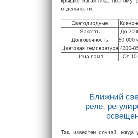
крышке багажника, поэтому 
отдельности.
Светодиодные
Ксенон
Яркость
До 200
Долговечность
50 000 
Цветовая температура
4300-8
Цена ламп
От 10 
Ближний све
реле, регулир
освещен
Так, известен случай, когд