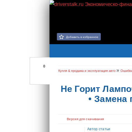
Добавить в избранное
0
»
Купля & продажа и эксплуатация авто
Ошибк
Не Горит Лампо
• Замена
Версия для скачивания
Автор статьи