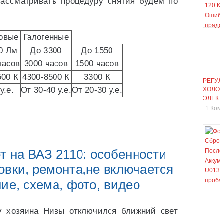
рассматривать процедуру снятия будем по
овые
Галогенные
0 Лм
До 3300
До 1550
часов
3000 часов
1500 часов
500 К
4300-8500 К
3300 К
РЕГУ
у.е.
От 30-40 у.е.
От 20-30 у.е.
ХОЛО
ЭЛЕК
1 Ко
т на ВАЗ 2110: особенности
овки, ремонта,не включается
ие, схема, фото, видео
а у хозяина Нивы отключился ближний свет