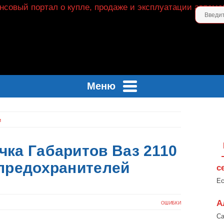
Меню
и
чка Габаритов Ваз 2110
 предохранителей
с
Ес
А
ОШИБКИ
Са