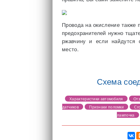
Провода на окисление также 
предохранителей нужно тщате
ржавчину и если найдутся 
место.
Схема сое
Характеристики автомобиля
Отз
датчиков
Признаки поломки
Сг
лампочка