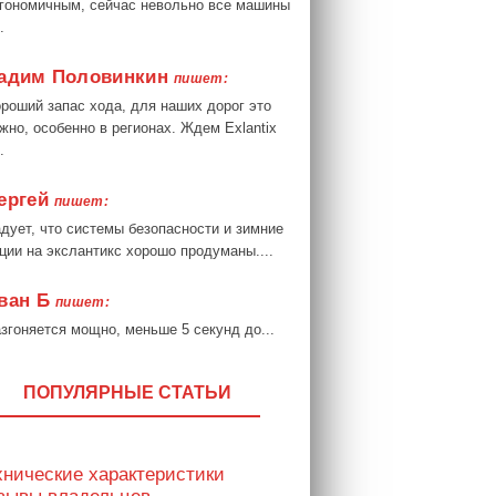
гономичным, сейчас невольно все машины
.
адим Половинкин
пишет:
роший запас хода, для наших дорог это
жно, особенно в регионах. Ждем Exlantix
.
ергей
пишет:
дует, что системы безопасности и зимние
ции на экслантикс хорошо продуманы....
ван Б
пишет:
згоняется мощно, меньше 5 секунд до...
ПОПУЛЯРНЫЕ СТАТЬИ
хнические характеристики