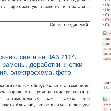
 вытащить контактную группу, отсоединить
• О
• Не
уть перегоревшую лампочку и поставить
• Не
• С
• Сг
• Си
жнего света на ВАЗ 2114:
 замены, доработки кнопки
ия, электросхема, фото
ПОД 
 осветительным оборудованием автомобиля,
1 Ко
рее определить причину неисправности и
во автомобильных ламп таково, что
твовать ближний, но оставаться в доступе