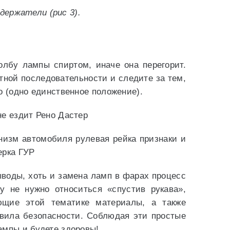
ержатели (рис 3).
олбу лампы спиртом, иначе она перегорит.
тной последовательности и следите за тем,
о (одно единственное положение).
не ездит Рено Дастер
низм автомобиля рулевая рейка признаки и
ерка ГУР
воды, хоть и замена ламп в фарах процесс
у не нужно относиться «спустив рукава»,
ющие этой тематике материалы, а также
вила безопасности. Соблюдая эти простые
ампы и будете здоровы!