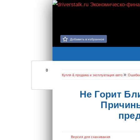
Добавить в избранное
0
»
Купля & продажа и эксплуатация авто
Ошибк
Не Горит Бл
Причины
пре
Версия для скачивания