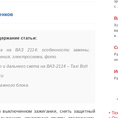
эр
с..
енков
В
Хо
ва
в..
ержание статьи:
С
а на ВАЗ 2114: особенности замены,
Ра
чения, электросхема, фото
оп
и дальнего света на ВАЗ-2114 – Taxi Bolt
И
ки
Ра
ажного блока
ри выключенном зажигании, снять защитный
• Те