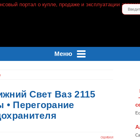
Меню
и
ижний Свет Ваз 2115
 • Перегорание
с
дохранителя
Ес
А
Са
ОШИБКИ