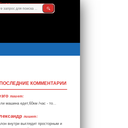
ПОСЛЕДНИЕ КОММЕНТАРИИ
езго
пишет:
ли машина едет,60км /час - то...
лександр
пишет:
лон внутри выглядит просторным и