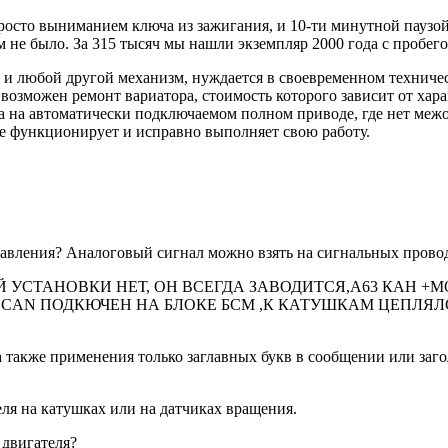
просто выниманием ключа из зажигания, и 10-ти минутной паузой,
не было. За 315 тысяч мы нашли экземпляр 2000 года с пробего
к и любой другой механизм, нуждается в своевременном технич
озможен ремонт вариатора, стоимость которого зависит от хара
 а на автоматически подключаемом полном приводе, где нет меж
еще функционирует и исправно выполняет свою работу.
вления? Аналоговый сигнал можно взять на сигнальных провод
КОЙ УСТАНОВКИ НЕТ, ОН ВСЕГДА ЗАВОДИТСЯ,А63 КАН 
ления ,CAN ПОДКЮЧЕН НА БЛОКЕ БСМ ,К КАТУШКАМ ЦЕП
 также применения только заглавных букв в сообщении или заг
ля на катушках или на датчиках вращения.
 двигателя?