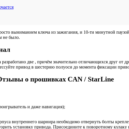
ючается
просто выниманием ключа из зажигания, и 10-ти минутной паузой,
м не было.
нал
 разработано две , причём значительно отличающихся друг от др
ессуйте привод в шестерню полуоси до момента фиксации прив
/ Отзывы о прошивках CAN / StarLine
оигрыватель и даже навигация);
рпуса внутреннего шарнира необходимо отвернуть болты крепле
орить установку привода. Присоедините к поворотному кулаку 