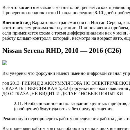
Всё что касается косяков с магнитолой, решается как правило 
Проверенно неоднократно Правда последние 8-10 дней проблем 
Внешний вид
Вариаторная трансмиссия на Ниссан Серена, ка
изготовителем режима эксплуатации. При появлении проблем, в
если применяется схема с тремя дифференциалами как у меня ,
работу климат-контроля, который, несмотря на возраст авто, 
Nissan Serena RHD, 2010 — 2016 (C26)
Вы уверены что форсунки имеют именно цифровой сигнал упра
год 2013, ГИБРИД 2 АККУМУЛЯТОРА НО ЭЛЕКТРИЧЕС
СКАЗАТЬ ПВЕРСИЯ КАН 5,3,2 форсунки высокого дав
ДО ОТКАЗА ,НЕ ВИДИТ И ДЕЛАЕТ НОВЫЕ ПОПЫТКИ
2.11. Необоснованное использование крупных шрифтов, а
(сообщения) будут удаляться без предупреждения.
Рекомендую перепроверить работу определения работы двигате
Вы проверяли работу контроля оборотов на датчиках вращения