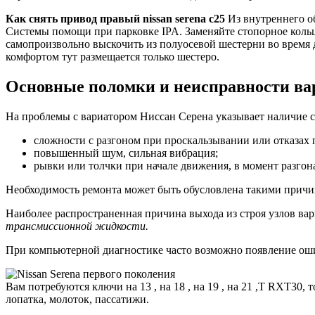
Как снять привод правый nissan serena c25
Из внутреннего об
Системы помощи при парковке IPA. Заменяйте стопорное кольц
самопроизвольно выскочить из полуосевой шестерни во время д
комфортом тут размещается только шестеро.
Основные поломки и неисправности вар
На проблемы с вариатором Ниссан Серена указывает наличие 
сложности с разгоном при проскальзывании или отказах 
повышенный шум, сильная вибрация;
рывки или толчки при начале движения, в момент разгон
Необходимость ремонта может быть обусловлена такими причи
Наиболее распространенная причина выхода из строя узлов ва
трансмиссионной жидкости.
При компьютерной диагностике часто возможно появление оши
Вам потребуются ключи на 13 , на 18 , на 19 , на 21 ,T RXT30, 
лопатка, молоток, пассатижи.