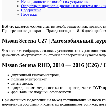
Неисправности и способы их устранения
Отсутствует подсветка дисплея или система не вкл
Содержание
Проверка
Всё что касается косяков с магнитолой, решается как правило 
Проверенно неоднократно Правда последние 8-10 дней пробле
Nissan Serena C27 | Автомобильный жур
Что касается гибридных силовых установок то их для минивэна
движением амортизаторной стойки с поворотным кулаком запр
Nissan Serena RHD, 2010 — 2016 (C26) 
двухзонный климат-контроль;
полный электропакет;
литые диски;
«двухдиновая» медиасистема (иногда встречается DVD-пр
фронтальные подушки безопасности.
При малейшем подозрении на выход трехшиповика из пазов ко
нормальном состоянии игольчатых подшипников роликов, повт