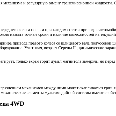
я механизма и регулярную замену трансмиссионной жидкости. Сп
переднего колеса но вым при каждом снятии привода с автомоби
ожно назвать точные сроки и наличие возможностей на текущий
рнира привода правого колеса со шлицевого вала полуосевой ш
оборудование. Учитывая, возраст Серены II , динамические хара
агирует, только экран горит думал магнитола замерзла, но перед
загрязнением механизмов между ними может скапливаться грязь и
ции механические элементы мультимедийной системы имеют свойс
rena 4WD