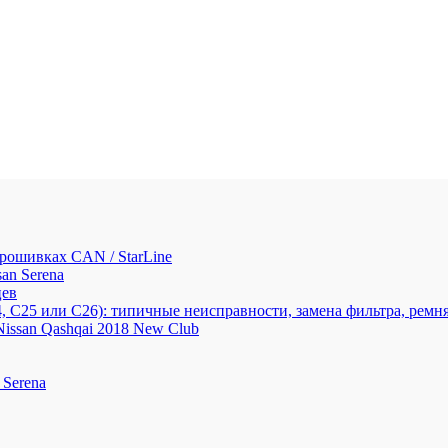
прошивках CAN / StarLine
an Serena
цев
4, С25 или С26): типичные неисправности, замена фильтра, ремня
issan Qashqai 2018 New Club
 Serena