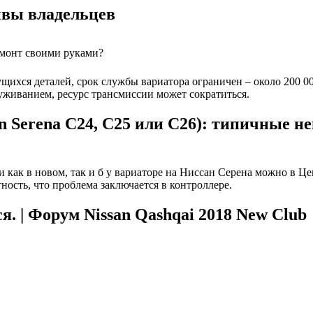
зывы владельцев
емонт своими руками?
ущихся деталей, срок службы вариатора ограничен – около 200 0
живанием, ресурс трансмиссии может сократиться.
n Serena С24, С25 или С26): типичные н
как в новом, так и б у вариаторе на Ниссан Серена можно в Це
ность, что проблема заключается в контроллере.
. | Форум Nissan Qashqai 2018 New Club