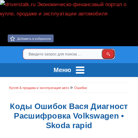
Добавить в избранное
Меню
»
Купля & продажа и эксплуатация авто
Ошибки
Коды Ошибок Вася Диагност
Расшифровка Volkswagen •
Skoda rapid