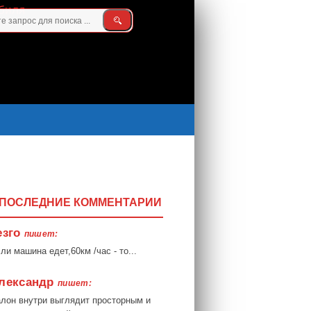
ПОСЛЕДНИЕ КОММЕНТАРИИ
езго
пишет:
ли машина едет,60км /час - то...
лександр
пишет:
лон внутри выглядит просторным и