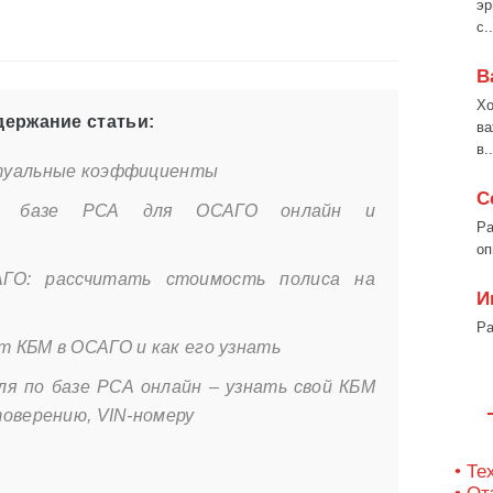
эр
с..
В
Хо
ержание статьи:
ва
в..
туальные коэффициенты
С
о базе РСА для ОСАГО онлайн и
Ра
оп
ГО: рассчитать стоимость полиса на
И
Ра
 КБМ в ОСАГО и как его узнать
я по базе РСА онлайн – узнать свой КБМ
товерению, VIN-номеру
• Те