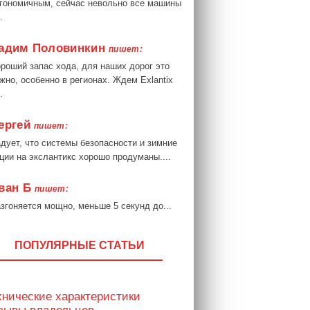
гономичным, сейчас невольно все машины
.
адим Половинкин
пишет:
роший запас хода, для наших дорог это
жно, особенно в регионах. Ждем Exlantix
.
ергей
пишет:
дует, что системы безопасности и зимние
ции на экслантикс хорошо продуманы....
ван Б
пишет:
згоняется мощно, меньше 5 секунд до...
ПОПУЛЯРНЫЕ СТАТЬИ
хнические характеристики