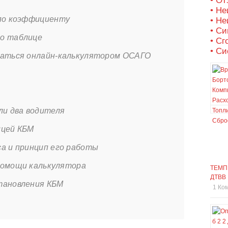
• О
• Не
 по коэффициенту
• Не
• С
о таблице
• Сг
• Си
ваться онлайн-калькулятором ОСАГО
ли два водителя
ицей КБМ
а и принцип его работы
помощи калькулятора
ТЕМП
ДТВВ
тановления КБМ
1 Ко