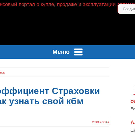
Меню
вка
оэффициент Страховки
к узнать свой кбм
с
Ес
А
СТРАХОВКА
Са