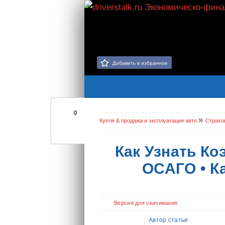
Добавить в избранное
0
»
Купля & продажа и эксплуатация авто
Страхо
Как Узнать К
ОСАГО • Ка
Версия для скачивания
Автор статьи