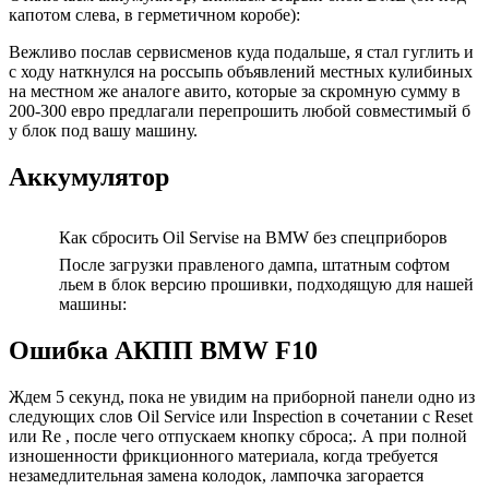
капотом слева, в герметичном коробе):
Вежливо послав сервисменов куда подальше, я стал гуглить и
с ходу наткнулся на россыпь объявлений местных кулибиных
на местном же аналоге авито, которые за скромную сумму в
200-300 евро предлагали перепрошить любой совместимый б
у блок под вашу машину.
Аккумулятор
Как сбросить Oil Servise на BMW без спецприборов
После загрузки правленого дампа, штатным софтом
льем в блок версию прошивки, подходящую для нашей
машины:
Ошибка АКПП BMW F10
Ждем 5 секунд, пока не увидим на приборной панели одно из
следующих слов Oil Service или Inspection в сочетании с Reset
или Re , после чего отпускаем кнопку сброса;. А при полной
изношенности фрикционного материала, когда требуется
незамедлительная замена колодок, лампочка загорается