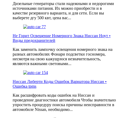
Дизельные генераторы стали надежными и недорогими
источниками питания. Их можно приобрести и в
качестве резервного варианта, и для сети. Если вы
выберете дгу 500 квт, цена вас...
Не Горит Освещение Номерного Знака Ниссан Ноут •
Виды предохранителей
Как заменить лампочку освещения номерного знака на
разных автомобилях Фонари подсветки госномера,
несмотря на свою кажущуюся незначительность,
являются важными световыми...
Ниссан Либерти Коды Ошибок Вариатора Ниссан •
Ошибка tpms
Как расшифровать коды ошибок на Ниссан и
проведение диагностики автомобиля Чтобы значительно
упростить процедуру поиска причины неисправности в
автомобиле Nissan, необходимо...