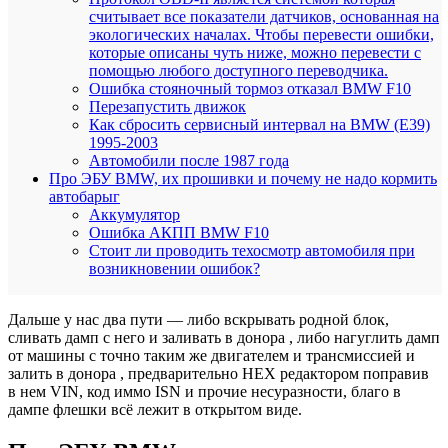
считывает все показатели датчиков, основанная на
экологических началах. Чтобы перевести ошибки,
которые описаны чуть ниже, можно перевести с
помощью любого доступного переводчика.
Ошибка стояночный тормоз отказал BMW F10
Перезапустить движок
Как сбросить сервисный интервал на BMW (E39)
1995-2003
Автомобили после 1987 года
Про ЭБУ BMW, их прошивки и почему не надо кормить
автобарыг
Аккумулятор
Ошибка АКПП BMW F10
Стоит ли проводить техосмотр автомобиля при
возникновении ошибок?
Дальше у нас два пути — либо вскрывать родной блок,
сливать дамп с него и заливать в донора , либо нагуглить дамп
от машины с точно таким же двигателем и трансмиссией и
залить в донора , предварительно HEX редактором поправив
в нем VIN, код иммо ISN и прочие несуразности, благо в
дампе флешки всё лежит в открытом виде.