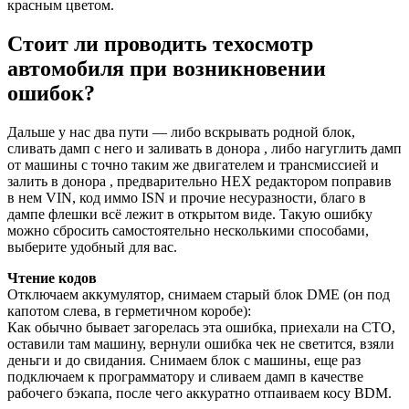
красным цветом.
Стоит ли проводить техосмотр
автомобиля при возникновении
ошибок?
Дальше у нас два пути — либо вскрывать родной блок,
сливать дамп с него и заливать в донора , либо нагуглить дамп
от машины с точно таким же двигателем и трансмиссией и
залить в донора , предварительно HEX редактором поправив
в нем VIN, код иммо ISN и прочие несуразности, благо в
дампе флешки всё лежит в открытом виде. Такую ошибку
можно сбросить самостоятельно несколькими способами,
выберите удобный для вас.
Чтение кодов
Отключаем аккумулятор, снимаем старый блок DME (он под
капотом слева, в герметичном коробе):
Как обычно бывает загорелась эта ошибка, приехали на СТО,
оставили там машину, вернули ошибка чек не светится, взяли
деньги и до свидания. Снимаем блок с машины, еще раз
подключаем к программатору и сливаем дамп в качестве
рабочего бэкапа, после чего аккуратно отпаиваем косу BDM.