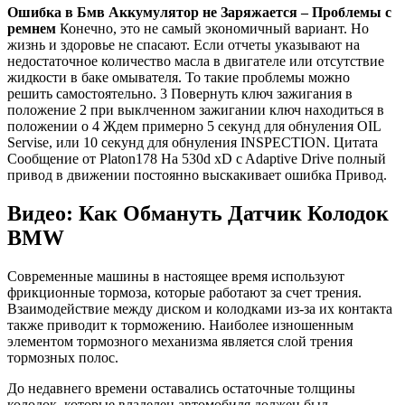
Ошибка в Бмв Аккумулятор не Заряжается – Проблемы с
ремнем
Конечно, это не самый экономичный вариант. Но
жизнь и здоровье не спасают. Если отчеты указывают на
недостаточное количество масла в двигателе или отсутствие
жидкости в баке омывателя. То такие проблемы можно
решить самостоятельно. 3 Повернуть ключ зажигания в
положение 2 при выклченном зажигании ключ находиться в
положении о 4 Ждем примерно 5 секунд для обнуления OIL
Servise, или 10 секунд для обнуления INSPECTION. Цитата
Сообщение от Platon178 На 530d xD c Adaptive Drive полный
привод в движении постоянно выскакивает ошибка Привод.
Видео: Как Обмануть Датчик Колодок
BMW
Современные машины в настоящее время используют
фрикционные тормоза, которые работают за счет трения.
Взаимодействие между диском и колодками из-за их контакта
также приводит к торможению. Наиболее изношенным
элементом тормозного механизма является слой трения
тормозных полос.
До недавнего времени оставались остаточные толщины
колодок, которые владелец автомобиля должен был