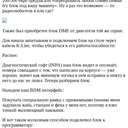
200-300 евро предлагали «перепрошить любой совместимый
б/у блок под вашу машину». Ну а раз это возможно — то
радиолюбитель я или где?
Также был приобретен блок DME от двигателя той же серии:
Для начала запитываем и подключаем блок на столе через
кабель K-Line, чтобы убедиться в его работоспособности:
Распин:
Диагностический софт (INPA) наш блок видит и опознаёт,
номера совпадают с тем, что написано на корпусе — уже
хорошо, значит как минимум логика в нем исправна и никто в
него до нас не лазил. Теперь разбираем блок:
Находим наш BDM интерфейс:
Покупать специальную рамку с прижимными пинами меня
задушила жаба, станции и фена у меня нет, поэтому я взял
тонкий маломощный паяльник:
И вот таким колхозным способом подключил блок к
программатору: