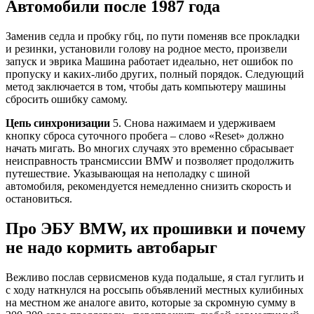
Автомобили после 1987 года
Заменив седла и пробку гбц, по пути поменяв все прокладки
и резинки, установили голову на родное место, произвели
запуск и эврика Машина работает идеально, нет ошибок по
пропуску и каких-либо других, полный порядок. Следующий
метод заключается в том, чтобы дать компьютеру машины
сбросить ошибку самому.
Цепь синхронизации
5. Снова нажимаем и удерживаем
кнопку сброса суточного пробега – слово «Reset» должно
начать мигать. Во многих случаях это временно сбрасывает
неисправность трансмиссии BMW и позволяет продолжить
путешествие. Указывающая на неполадку с шиной
автомобиля, рекомендуется немедленно снизить скорость и
остановиться.
Про ЭБУ BMW, их прошивки и почему
не надо кормить автобарыг
Вежливо послав сервисменов куда подальше, я стал гуглить и
с ходу наткнулся на россыпь объявлений местных кулибиных
на местном же аналоге авито, которые за скромную сумму в