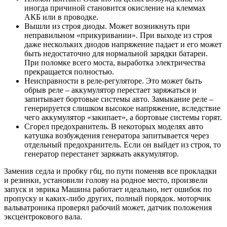
иногда причиной становится окисление на клеммах
АКБ или в проводке.
Вышли из строя диоды. Может возникнуть при
неправильном «прикуривании». При выходе из строя
даже нескольких диодов напряжение падает и его может
быть недостаточно для нормальной зарядки батареи.
При поломке всего моста, выработка электричества
прекращается полностью.
Неисправности в реле-регуляторе. Это может быть
обрыв реле – аккумулятор перестает заряжаться и
запитывает бортовые системы авто. Замыкание реле –
генерируется слишком высокое напряжение, вследствие
чего аккумулятор «закипает», а бортовые системы горят.
Сгорел предохранитель. В некоторых моделях авто
катушка возбуждения генератора запитывается через
отдельный предохранитель. Если он выйдет из строя, то
генератор перестанет заряжать аккумулятор.
Заменив седла и пробку гбц, по пути поменяв все прокладки
и резинки, установили голову на родное место, произвели
запуск и эврика Машина работает идеально, нет ошибок по
пропуску и каких-либо других, полный порядок. моторчик
вальватроника проверял рабочий может, датчик положения
эксцентрокового вала.