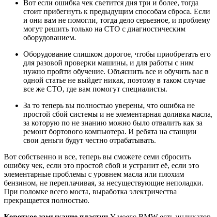
Вот если ошибка чек светится дня три и более, тогда
стоит прибегнуть к предыдущим способам сброса. Если
и они вам не помогли, тогда дело серьезное, и проблему
могут решить только на СТО с диагностическим
оборудованием.
Оборудование слишком дорогое, чтобы приобретать его
для разовой проверки машины, и для работы с ним
нужно пройти обучение. Объяснить все и обучить вас в
одной статье не выйдет никак, поэтому в таком случае
все же СТО, где вам помогут специалисты.
За то теперь вы полностью уверены, что ошибка не
простой сбой системы и не элементарная доливка масла,
за которую по не знанию можно было отвалить как за
ремонт бортового компьютера. И ребята на станции
свои деньги будут честно отрабатывать.
Вот собственно и все, теперь вы сможете семи сбросить
ошибку чек, если это простой сбой и устранит её, если это
элементарные проблемы с уровнем масла или плохим
бензином, не переплачивая, за несуществующие неполадки.
При поломке всего моста, выработка электричества
прекращается полностью.
Короткое замыкание пластин
У моего BMW есть индикатор