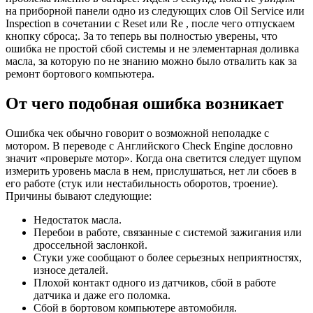
на приборной панели одно из следующих слов Oil Service или
Inspection в сочетании с Reset или Re , после чего отпускаем
кнопку сброса;. За то теперь вы полностью уверены, что
ошибка не простой сбой системы и не элементарная доливка
масла, за которую по не знанию можно было отвалить как за
ремонт бортового компьютера.
От чего подобная ошибка возникает
Ошибка чек обычно говорит о возможной неполадке с
мотором. В переводе с Английского Check Engine дословно
значит «проверьте мотор». Когда она светится следует щупом
измерить уровень масла в нем, прислушаться, нет ли сбоев в
его работе (стук или нестабильность оборотов, троение).
Причины бывают следующие:
Недостаток масла.
Перебои в работе, связанные с системой зажигания или
дроссельной заслонкой.
Стуки уже сообщают о более серьезных неприятностях,
износе деталей.
Плохой контакт одного из датчиков, сбой в работе
датчика и даже его поломка.
Сбой в бортовом компьютере автомобиля.