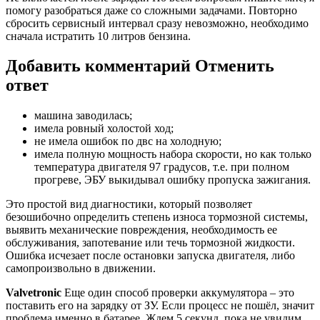
помогу разобраться даже со сложными задачами. Повторно
сбросить сервисный интервал сразу невозможно, необходимо
сначала истратить 10 литров бензина.
Добавить комментарий Отменить
ответ
машина заводилась;
имела ровный холостой ход;
не имела ошибок по двс на холодную;
имела полную мощность набора скорости, но как только
температура двигателя 97 градусов, т.е. при полном
прогреве, ЭБУ выкидывал ошибку пропуска зажигания.
Это простой вид диагностики, который позволяет
безошибочно определить степень износа тормозной системы,
выявить механические повреждения, необходимость ее
обслуживания, запотевание или течь тормозной жидкости.
Ошибка исчезает после остановки запуска двигателя, либо
самопроизвольно в движении.
Valvetronic
Еще один способ проверки аккумулятора – это
поставить его на зарядку от ЗУ. Если процесс не пошёл, значит
проблема именно в батарее. Ждем 5 секунд, пока не увидим