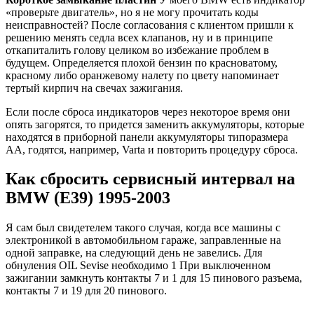
«проверьте двигатель», но я не могу прочитать коды
неисправностей? После согласования с клиентом пришли к
решению менять седла всех клапанов, ну и в принципе
откапиталить голову целиком во избежание проблем в
будущем. Определяется плохой бензин по красноватому,
красному либо оранжевому налету по цвету напоминает
тертый кирпич на свечах зажигания.
Если после сброса индикаторов через некоторое время они
опять загорятся, то придется заменить аккумуляторы, которые
находятся в приборной панели аккумуляторы типоразмера
АА, годятся, например, Varta и повторить процедуру сброса.
Как сбросить сервисный интервал на
BMW (E39) 1995-2003
Я сам был свидетелем такого случая, когда все машины с
электроникой в автомобильном гараже, заправленные на
одной заправке, на следующий день не завелись. Для
обнуления OIL Sevise необходимо 1 При выключенном
зажигании замкнуть контакты 7 и 1 для 15 пинового разъема,
контакты 7 и 19 для 20 пинового.