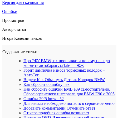
Версия для скачивания
Ошибки
Просмотров
Автор статьи
Игорь Колесниченков
Содержание статьи:
Про ЭБУ BMW, их прошивки и почему не надо
кормить автобарыг: ra1aie — ЖЖ
Горит лампочка износа тормозных колодок –
АвтоТоп
Видео: Как Обмануть Датчик Колодок BMW
Как сбросить ошибку чек
Как сбросить ошибки БМВ е39 самостоятельно.
Сброс сервисного интервала для BMW E90 с 2005
Ошибка 29f5 bmw n52
Для начала необходимо попасть в сервисное меню
Добавить комментарий Отменить ответ
От чего подобная ошибка возникает
Протокол OBD-II является системой которая