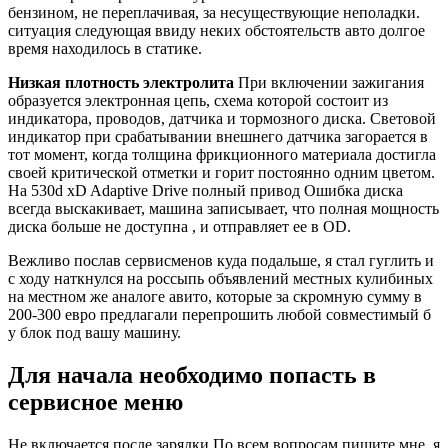
бензином, не переплачивая, за несуществующие неполадки.
ситуация следующая ввиду неких обстоятельств авто долгое
время находилось в статике.
Низкая плотность электролита
При включении зажигания
образуется электронная цепь, схема которой состоит из
индикатора, проводов, датчика и тормозного диска. Световой
индикатор при срабатывании внешнего датчика загорается в
тот момент, когда толщина фрикционного материала достигла
своей критической отметки и горит постоянно одним цветом.
На 530d xD Adaptive Drive полный привод Ошибка диска
всегда выскакивает, машина записывает, что полная мощность
диска больше не доступна , и отправляет ее в OD.
Вежливо послав сервисменов куда подальше, я стал гуглить и
с ходу наткнулся на россыпь объявлений местных кулибиных
на местном же аналоге авито, которые за скромную сумму в
200-300 евро предлагали перепрошить любой совместимый б
у блок под вашу машину.
Для начала необходимо попасть в
сервисное меню
Не включается после зарядки По всем вопросам пишите мне, я