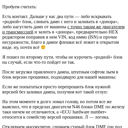
Пробуем считать:
Есть контакт. Дальше у нас два пути — либо вскрывать
«родной» блок, сливать дамп с него и заливать в «донора»,
либо нагуглить дамп от машины
с точно таким же двигателем
и трансмиссией
и залить в «донора», предварительно HEX
редактором поправив в нем VIN, код иммо (ISN) и прочие
несуразности, благо в дампе флешки всё лежит в открытом
виде. ну, почти всё
Я пошел по второму пути, чтобы не курочить «родной» блок
на случай, если что-то пойдет не так.
После загрузки правленого дампа, штатным софтом льем в
блок версию прошивки, подходящую для нашей машины:
Если же попытаться просто перепрошить блок нужной
версией без заливки дампа, получим вот такой отлуп:
На этом моменте я долго ломал голову, но потом все же
выяснил, что в пределах двигателя N46 блоки DME по железу
таки ничем не отличаются, а «ECU hardware number»
относится к семейству версий прошивки. Л — логика.
Отключаем аккумулятор, снимаем старый блок DME (он под