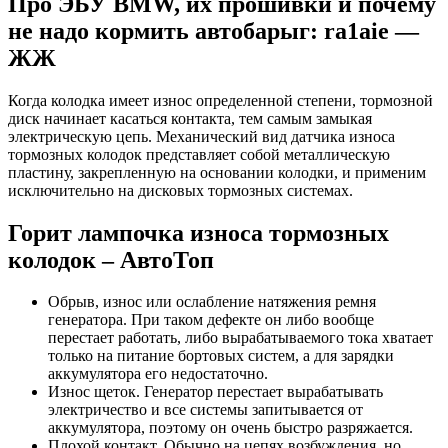
Про ЭБУ BMW, их прошивки и почему
не надо кормить автобарыг: ra1aie —
ЖЖ
Когда колодка имеет износ определенной степени, тормозной
диск начинает касаться контакта, тем самым замыкая
электрическую цепь. Механический вид датчика износа
тормозных колодок представляет собой металлическую
пластину, закрепленную на основании колодки, и применим
исключительно на дисковых тормозных системах.
Горит лампочка износа тормозных
колодок – АвтоТоп
Обрыв, износ или ослабление натяжения ремня
генератора. При таком дефекте он либо вообще
перестает работать, либо вырабатываемого тока хватает
только на питание бортовых систем, а для зарядки
аккумулятора его недостаточно.
Износ щеток. Генератор перестает вырабатывать
электричество и все системы запитывается от
аккумулятора, поэтому он очень быстро разряжается.
Плохой контакт. Обычно на цепях возбуждения, но