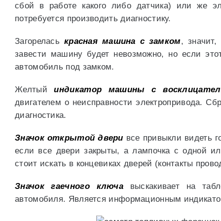
сбой в работе какого либо датчика) или же э
потребуется производить диагностику.
Загорелась
красная машина с замком
, значит
завести машину будет невозможно, но если этот
автомобиль под замком.
Желтый
индикатор машины с восклицате
двигателем о неисправности электропривода. С
диагностика.
Значок открытой двери
все привыкли видеть го
если все двери закрыты, а лампочка с одной и
стоит искать в концевиках дверей (контакты прово
Значок гаечного ключа
выскакивает на табло
автомобиля. Является информационным индикатор