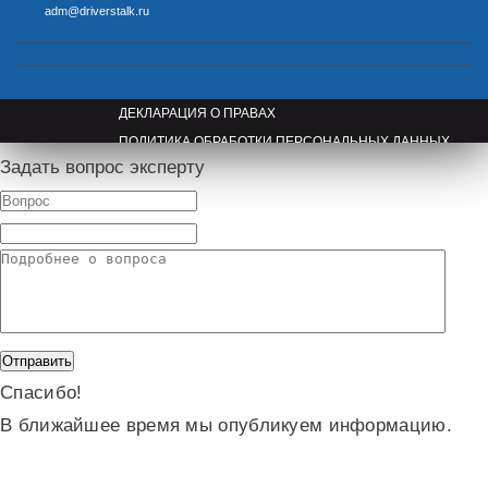
adm@driverstalk.ru
ДЕКЛАРАЦИЯ О ПРАВАХ
ПОЛИТИКА ОБРАБОТКИ ПЕРСОНАЛЬНЫХ ДАННЫХ
Задать вопрос эксперту
ПРАВООБЛАДАТЕЛЯМ
Спасибо!
В ближайшее время мы опубликуем информацию.