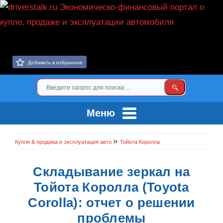
Добавить в избранное
Меню
»
Купля & продажа и эксплуатация авто
Тойота Королла
Складывание зеркал на
Тойота Королла (Toyota
Corolla): отчет о решении
проблемы