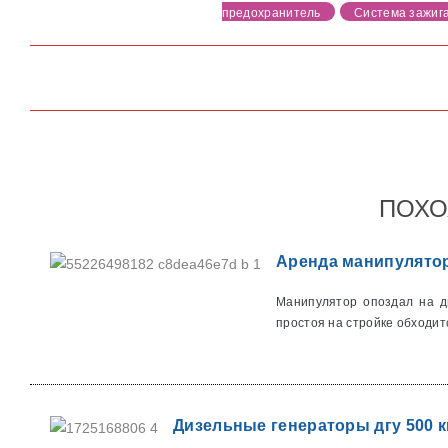
предохранитель
Система зажиг
ПОХО
Аренда манипулятор
Манипулятор опоздал на дв
простоя на стройке обходитс
Дизельные генераторы дгу 500 к