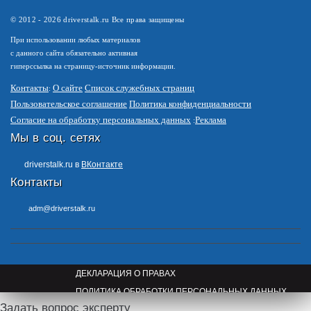
© 2012 -
2026
driverstalk.ru Все права защищены
При использовании любых материалов
с данного сайта обязательно активная
гиперссылка на страницу-источник информации.
Контакты
О сайте
Список служебных страниц
Пользовательское соглашение
Политика конфиденциальности
Согласие на обработку персональных данных
Реклама
Мы в соц. сетях
driverstalk.ru в
ВКонтакте
Контакты
adm@driverstalk.ru
ДЕКЛАРАЦИЯ О ПРАВАХ
ПОЛИТИКА ОБРАБОТКИ ПЕРСОНАЛЬНЫХ ДАННЫХ
Задать вопрос эксперту
ПРАВООБЛАДАТЕЛЯМ