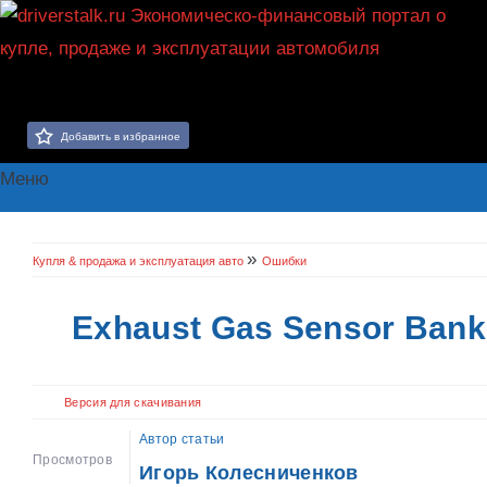
Добавить в избранное
Меню
»
Купля & продажа и эксплуатация авто
Ошибки
Exhaust Gas Sensor Bank 
Версия для скачивания
Автор статьи
Просмотров
Игорь Колесниченков