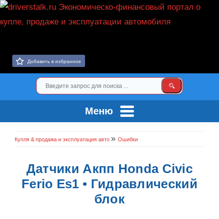
Добавить в избранное
Меню
»
Купля & продажа и эксплуатация авто
Ошибки
Датчики Акпп Honda Civic
Ferio Es1 • Гидравлический
блок