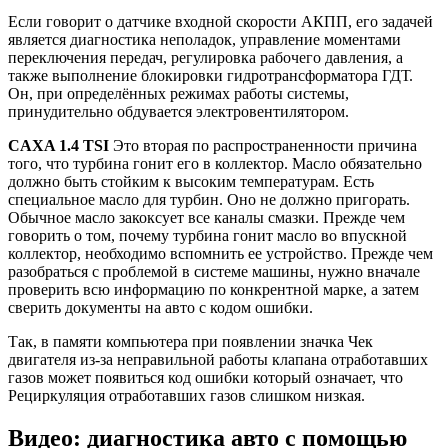
Если говорит о датчике входной скорости АКПП, его задачей
является диагностика неполадок, управление моментами
переключения передач, регулировка рабочего давления, а
также выполнение блокировки гидротрансформатора ГДТ.
Он, при определённых режимах работы системы,
принудительно обдувается электровентилятором.
CAXA 1.4 TSI
Это вторая по распространенности причина
того, что турбина гонит его в коллектор. Масло обязательно
должно быть стойким к высоким температурам. Есть
специальное масло для турбин. Оно не должно пригорать.
Обычное масло закоксует все каналы смазки. Прежде чем
говорить о том, почему турбина гонит масло во впускной
коллектор, необходимо вспомнить ее устройство. Прежде чем
разобраться с проблемой в системе машины, нужно вначале
проверить всю информацию по конкрентной марке, а затем
сверить документы на авто с кодом ошибки.
Так, в памяти компьютера при появлении значка Чек
двигателя из-за неправильной работы клапана отработавших
газов может появиться код ошибки который означает, что
Рециркуляция отработавших газов слишком низкая.
Видео: диагностика авто с помощью