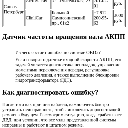
Автомагия
Ул. Учительская, 23
701-02-
руб.
01
Санкт-
Петербург
Большой
+7 812
3000
ClinliCar
Сампсониевский
200-95-
руб.
пр., 61к2
63
Датчик частоты вращения вала АКПП
Из чего состоит ошибка по системе OBD2?
Если говорит о датчике входной скорости АКПП, его
задачей является диагностика неполадок, управление
моментами переключения передач, регулировка
рабочего давления, а также выполнение блокировки
гидротрансформатора (ГДТ).
Как диагностировать ошибку?
После того как причина найдена, важно очень быстро
устранить неисправность, чтобы исключить дорогостоящий
ремонт в будущем. Рассмотрим ситуацию, когда срабатывает
ДВД, при условии, что все узлы представленной системы
исправны и работают в штатном режиме.