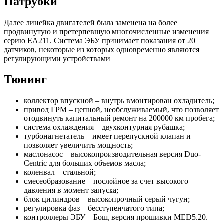
Патрубки
Далее линейка двигателей была заменена на более
продвинутую и претерпевшую многочисленные изменения
серию ЕА211. Система ЭБУ принимает показания от 20
датчиков, некоторые из которых одновременно являются
регулирующими устройствами.
Тюнинг
коллектор впускной – внутрь вмонтирован охладитель;
привод ГРМ – цепной, необслуживаемый, что позволяет
отодвинуть капитальный ремонт на 200000 км пробега;
система охлаждения – двухконтурная рубашка;
турбонагнетатель – имеет перепускной клапан и
позволяет увеличить мощность;
маслонасос – высокопроизводительная версия Duo-
Centric для больших объемов масла;
коленвал – стальной;
смесеобразование – послойное за счет высокого
давления в момент запуска;
блок цилиндров – высокопрочный серый чугун;
регулировка фаз – бесступенчатого типа;
контроллеры ЭБУ – Бош, версия прошивки MED5.20.