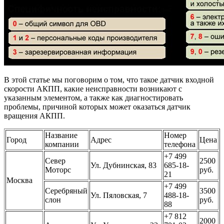
В этой статье мы поговорим о том, что такое датчик входной
скорости АКПП, какие неисправности возникают с
указанным элементом, а также как диагностировать
проблемы, причиной которых может оказаться датчик
вращения АКПП.
Название
Номер
Город
Адрес
Цена
компании
телефона
+7 499
Север
2500
Ул. Дубнинская, 83
685-18-
Моторс
руб.
21
Москва
+7 499
Серебряный
3500
Ул. Пяловская, 7
488-18-
слон
руб.
88
+7 812
2000