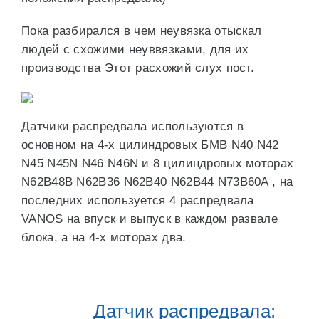
Пока разбирался в чем неувязка отыскал
людей с схожими неуввязками, для их
производства Этот расхожий слух пост.
Датчики распредвала используются в
основном на 4-х цилиндровых БМВ N40 N42
N45 N45N N46 N46N и 8 цилиндровых моторах
N62B48B N62B36 N62B40 N62B44 N73B60A , на
последних используется 4 распредвала
VANOS на впуск и выпуск в каждом развале
блока, а на 4-х моторах два.
Датчик распредвала: