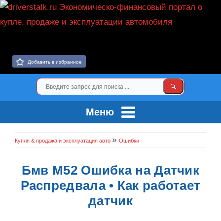
Добавить в избранное
Меню
»
Купля & продажа и эксплуатация авто
Ошибки
Бмв М52 Ошибка на Датчик
Распредвала • Как работает
датчик