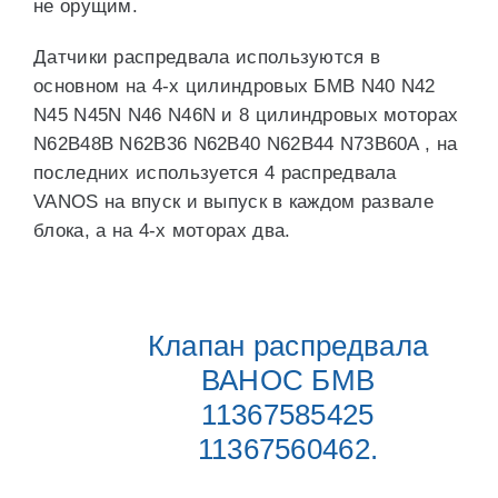
не орущим.
Датчики распредвала используются в
основном на 4-х цилиндровых БМВ N40 N42
N45 N45N N46 N46N и 8 цилиндровых моторах
N62B48B N62B36 N62B40 N62B44 N73B60A , на
последних используется 4 распредвала
VANOS на впуск и выпуск в каждом развале
блока, а на 4-х моторах два.
Клапан распредвала
ВАНОС БМВ
11367585425
11367560462.