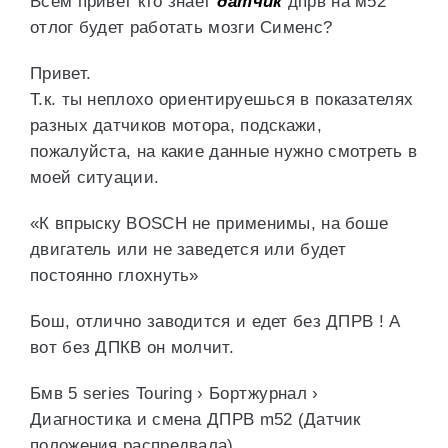
Всем привет кто знает
датчик
дпрв на м52
отлог будет работать мозги Сименс?
Привет.
Т.к. ты неплохо ориентируешься в показателях
разных датчиков мотора, подскажи,
пожалуйста, на какие данные нужно смотреть в
моей ситуации.
«К впрыску BOSCH не применимы, на боше
двигатель или не заведется или будет
постоянно глохнуть»
Бош, отлично заводится и едет без ДПРВ ! А
вот без ДПКВ он молчит.
Бмв 5 series Touring › Бортжурнал ›
Диагностика и смена ДПРВ m52 (Датчик
положения распредвала)