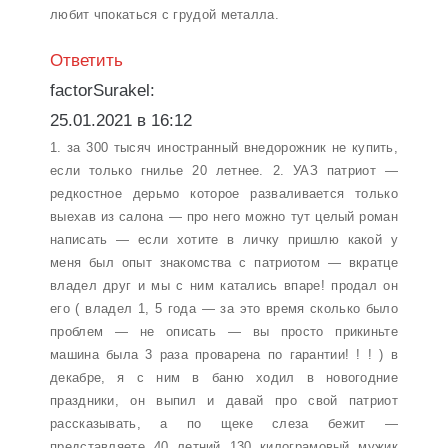
любит чпокаться с грудой металла.
Ответить
factorSurakel:
25.01.2021 в 16:12
1. за 300 тысяч иностранный внедорожник не купить,
если только гнилье 20 летнее. 2. УАЗ патриот —
редкостное дерьмо которое разваливается только
выехав из салона — про него можно тут целый роман
написать — если хотите в личку пришлю какой у
меня был опыт знакомства с патриотом — вкратце
владел друг и мы с ним катались впаре! продал он
его ( владел 1, 5 года — за это время сколько было
проблем — не описать — вы просто прикиньте
машина была 3 раза проварена по гарантии! ! ! ) в
декабре, я с ним в баню ходил в новогодние
праздники, он выпил и давай про свой патриот
рассказывать, а по щеке слеза бежит —
представляете 40 летний 130 килограмовый мужик