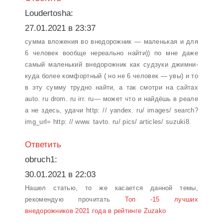
Loudertosha:
27.01.2021 в 23:37
сумма вложения во внедорожник — маленькая и для
6 человек вообще нереально найти)) по мне даже
самый маленький внедорожник как судзуки джимни-
куда более комфортный ( но не 6 человек — увы) и то
в эту сумму трудно найти, а так смотри на сайтах
auto. ru drom. ru irr. ru— может что и найдёшь в реале
а не здесь, удачи http: // yandex. ru/ images/ search?
img_url= http: // www. tavto. ru/ pics/ articles/ suzuki8.
Ответить
obruch1:
30.01.2021 в 22:03
Нашел статью, то же касается данной темы,
рекомендую прочитать
Топ -15 лучших
внедорожников 2021 года в рейтинге Zuzako