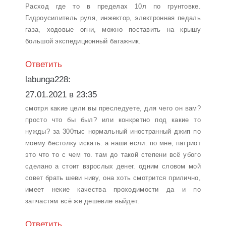
Расход где то в пределах 10л по грунтовке.
Гидроусилитель руля, инжектор, электронная педаль
газа, ходовые огни, можно поставить на крышу
большой экспедиционный багажник.
Ответить
labunga228:
27.01.2021 в 23:35
смотря какие цели вы преследуете, для чего он вам?
просто что бы был? или конкретно под какие то
нужды? за 300тыс нормальный иностранный джип по
моему бестолку искать. а наши если. по мне, патриот
это что то с чем то. там до такой степени всё убого
сделано а стоит взрослых денег. одним словом мой
совет брать шеви ниву, она хоть смотрится прилично,
имеет некие качества проходимости да и по
запчастям всё же дешевле выйдет.
Ответить