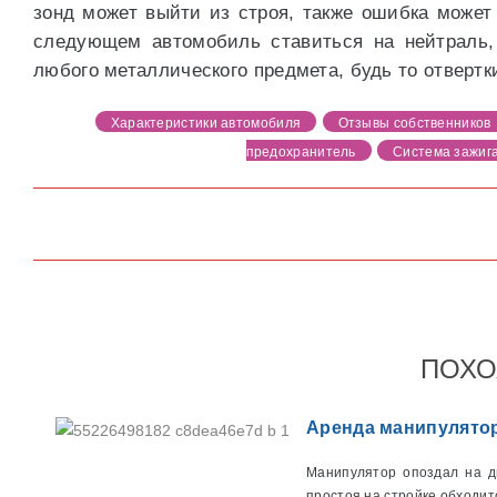
зонд может выйти из строя, также ошибка может 
следующем автомобиль ставиться на нейтраль,
любого металлического предмета, будь то отверт
Характеристики автомобиля
Отзывы собственников
предохранитель
Система зажиг
ПОХО
Аренда манипулятор
Манипулятор опоздал на дв
простоя на стройке обходитс