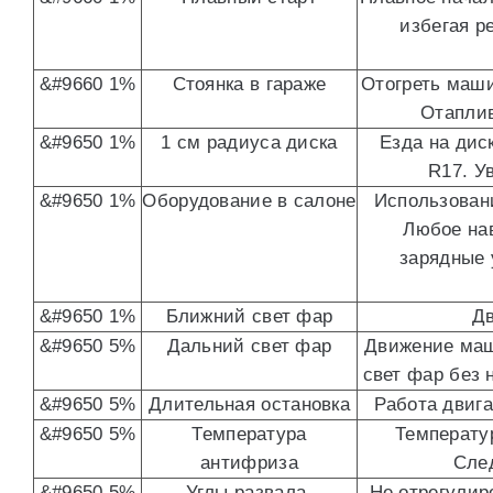
избегая р
&#9660 1%
Стоянка в гараже
Отогреть маши
Отаплив
&#9650 1%
1 см радиуса диска
Езда на дис
R17. У
&#9650 1%
Оборудование в салоне
Использован
Любое нав
зарядные 
&#9650 1%
Ближний свет фар
Дв
&#9650 5%
Дальний свет фар
Движение маш
свет фар без 
&#9650 5%
Длительная остановка
Работа двига
&#9650 5%
Температура
Температу
антифриза
След
&#9650 5%
Углы развала-
Не отрегулир