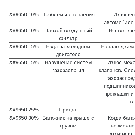
&#9650 10%
Проблемы сцепления
Изношен
автомобиле.
&#9650 10%
Плохой воздушный
Несвоевре
фильтр
&#9650 15%
Езда на холодном
Начало движе
двигателе
&#9650 15%
Нарушение систем
Износ меха
газораспр-ия
клапанов. Сле
газораспред
подшипников
прокладки и
г
&#9650 25%
Прицеп
&#9650 30%
Багажник на крыше с
Когда баг
грузом
возможно
возможно,