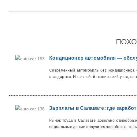
ПОХО
Кондиционер автомобиля — обслу
Современный автомобиль без кондиционера -
стандартом. И как любой технический узел, он т
Зарплаты в Салавате: где заработ
Рынок труда в Салавате довольно однообраз
нормальные деньги получится заработать тольк