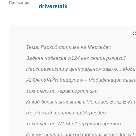
Просмотров
driverstalk
С
Тема: Расход топлива на Мерседес
Задняя подвеска w124 как снять рычаги?
Неисправности в центральном замке… Моди
#2 ОФФЛАЙН freddynew – Модификации двиг
Технические характеристики
Какой бензин заливать в Mercedes-Benz E-Кл
Re: Расход топлива на Мерседес
Технические W124 • 1 оффлайн aper555
Как уменьшить расход топлива мерседес w1