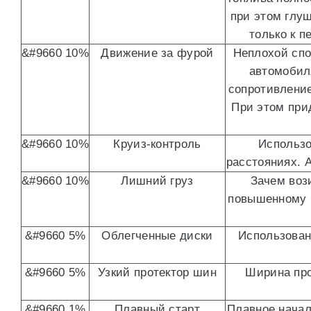
при этом глуш
только к п
&#9660 10%
Движение за фурой
Неплохой спо
автомобил
сопротивление
При этом при
&#9660 10%
Круиз-контроль
Использо
расстояниях. 
&#9660 10%
Лишний груз
Зачем воз
повышенному р
&#9660 5%
Облегченные диски
Использован
&#9660 5%
Узкий протектор шин
Ширина про
&#9660 1%
Плавный старт
Плавное начал