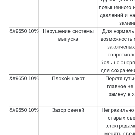
повышенного и
давлений и на
замен
&#9650 10%
Нарушение системы
Для нормальн
выпуска
возможность 
закопченых
сопротивле
больше энерг
для сохранен
&#9650 10%
Плохой накат
Перетянуты
главное не
замену в 
&#9650 10%
Зазор свечей
Неправильно 
старых све
электродами
менять свеч