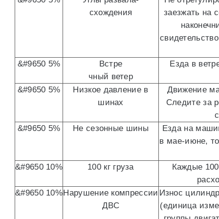
схождения
заезжать на 
наконечн
свидетельство
&#9650 5%
Встре
Езда в ветр
чный ветер
&#9650 5%
Низкое давление в
Движение ма
шинах
Следите за 
с
&#9650 5%
Не сезонные шины
Езда на маши
в мае-июне, т
&#9650 10%
100 кг груза
Каждые 100
расхо
&#9650 10%
Нарушение компрессии
Износ цилиндр
ДВС
(единица изме
группы двига