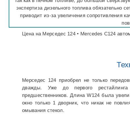
Так как в печном топливе, до большой сверхзву
экспертиза дизельного топлива обязательно с
приводит из-за увеличения сопротивления ка
по
Цена на Мерседес 124 • Mercedes C124 автом
Тех
Мерседес 124 приобрел не только передов
дважды. Уже до первого рестайлинга
предшественников. Длина W124 была увели
окно только 1 дворник, что никак не повл
омывания стекол.