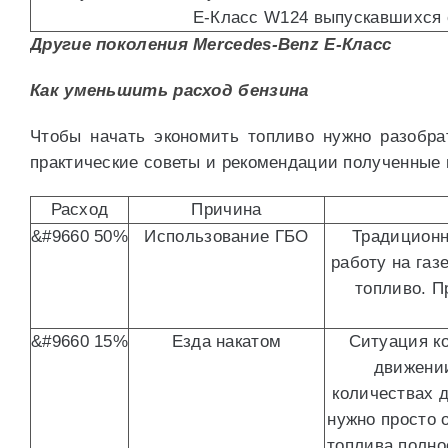
E-Класс W124 выпускавшихся
Другие поколения Mercedes-Benz E-Класс
Как уменьшить расход бензина
Чтобы начать экономить топливо нужно разобра
практические советы и рекомендации полученные 
Расход
Причина
&#9660 50%
Использование ГБО
Традиционн
работу на газ
топливо. П
&#9660 15%
Езда накатом
Ситуация ко
движении
количествах 
нужно просто 
топлива полно