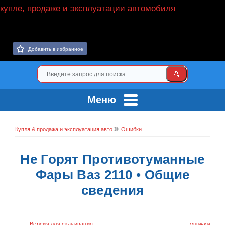
Добавить в избранное
Меню
»
Купля & продажа и эксплуатация авто
Ошибки
Не Горят Противотуманные
Фары Ваз 2110 • Общие
сведения
Версия для скачивания