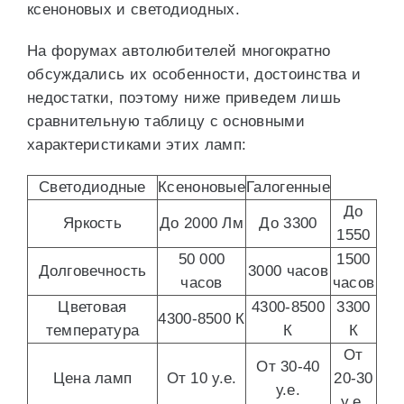
ксеноновых и светодиодных.
На форумах автолюбителей многократно
обсуждались их особенности, достоинства и
недостатки, поэтому ниже приведем лишь
сравнительную таблицу с основными
характеристиками этих ламп:
Светодиодные
Ксеноновые
Галогенные
До
Яркость
До 2000 Лм
До 3300
1550
50 000
1500
Долговечность
3000 часов
часов
часов
Цветовая
4300-8500
3300
4300-8500 К
температура
К
К
От
От 30-40
Цена ламп
От 10 у.е.
20-30
у.е.
у.е.