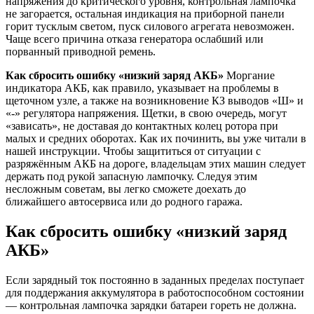
напряжения до критического уровня, контрольная лампочка
не загорается, остальная индикация на приборной панели
горит тусклым светом, пуск силового агрегата невозможен.
Чаще всего причина отказа генератора ослабший или
порванный приводной ремень.
Как сбросить ошибку «низкий заряд АКБ»
Моргание
индикатора АКБ, как правило, указывает на проблемы в
щеточном узле, а также на возникновение КЗ выводов «Ш» и
«-» регулятора напряжения. Щетки, в свою очередь, могут
«зависать», не доставая до контактных колец ротора при
малых и средних оборотах. Как их починить, вы уже читали в
нашей инструкции. Чтобы защититься от ситуации с
разряжённым АКБ на дороге, владельцам этих машин следует
держать под рукой запасную лампочку. Следуя этим
несложным советам, вы легко сможете доехать до
ближайшего автосервиса или до родного гаража.
Как сбросить ошибку «низкий заряд
АКБ»
Если зарядный ток постоянно в заданных пределах поступает
для поддержания аккумулятора в работоспособном состоянии
— контрольная лампочка зарядки батареи гореть не должна.