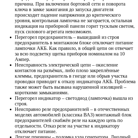
причина. При включении бортовой сети и поворота
ключа в замке зажигания до запуска двигателя
происходит падение напряжения до критического
уровня, контрольная лампочка не загорается, остальная
индикация на приборной панели горит тусклым светом,
пуск силового агрегата невозможен.
Перегорел предохранитель – вышедший из строя
предохранитель в монтажном блоке отключает питание
лампочки АКБ. Как правило, в общей цепи он отвечает
за всю подсветку щитка приборов номиналом на 10
Ампер.
Неисправность электрической цепи – окисление
контактов на разъёмах, либо плохо закреплённые
клеммы, предохранитель в гнезде или обрыв участка
проводки приводит к отказу индикатора АКБ. Проблема
также может быть вызвана нарушенной изоляцией –
короткими замыканиями.
Перегорел индикатор – светодиод (лампочка) вышла из
строя.
Неисправно реле предохранителей – в отечественных
моделях автомобилей (классика ВАЗ) монтажный блок
предохранителей снабжён реле на каждую цепь по
отдельности. Отказ реле на участке к индикатору
отключает питание.
Другие причины – поломка узла генератора. Диодный