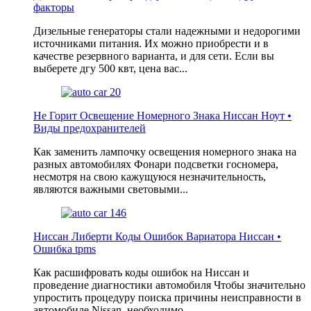
факторы
Дизельные генераторы стали надежными и недорогими
источниками питания. Их можно приобрести и в
качестве резервного варианта, и для сети. Если вы
выберете дгу 500 квт, цена вас...
Не Горит Освещение Номерного Знака Ниссан Ноут •
Виды предохранителей
Как заменить лампочку освещения номерного знака на
разных автомобилях Фонари подсветки госномера,
несмотря на свою кажущуюся незначительность,
являются важными световыми...
Ниссан Либерти Коды Ошибок Вариатора Ниссан •
Ошибка tpms
Как расшифровать коды ошибок на Ниссан и
проведение диагностики автомобиля Чтобы значительно
упростить процедуру поиска причины неисправности в
автомобиле Nissan, необходимо...