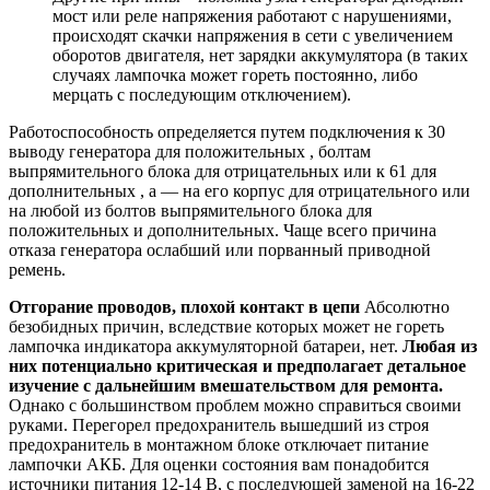
мост или реле напряжения работают с нарушениями,
происходят скачки напряжения в сети с увеличением
оборотов двигателя, нет зарядки аккумулятора (в таких
случаях лампочка может гореть постоянно, либо
мерцать с последующим отключением).
Работоспособность определяется путем подключения к 30
выводу генератора для положительных , болтам
выпрямительного блока для отрицательных или к 61 для
дополнительных , а — на его корпус для отрицательного или
на любой из болтов выпрямительного блока для
положительных и дополнительных. Чаще всего причина
отказа генератора ослабший или порванный приводной
ремень.
Отгорание проводов, плохой контакт в цепи
Абсолютно
безобидных причин, вследствие которых может не гореть
лампочка индикатора аккумуляторной батареи, нет.
Любая из
них потенциально критическая и предполагает детальное
изучение с дальнейшим вмешательством для ремонта.
Однако с большинством проблем можно справиться своими
руками. Перегорел предохранитель вышедший из строя
предохранитель в монтажном блоке отключает питание
лампочки АКБ. Для оценки состояния вам понадобится
источники питания 12-14 В, с последующей заменой на 16-22