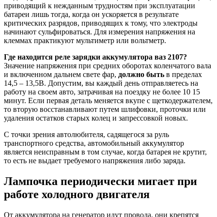
приводящий к нежданным трудностям при эксплуатации
батареи лишь тогда, когда он ускоряется в результате
критических разрядов, приводящих к тому, что электроды
начинают сульфироваться. Для измерения напряжения на
клеммах практикуют мультиметр или вольтметр.
Где находится реле зарядки аккумулятора ваз 2107?
Значение напряжения при средних оборотах коленчатого вала
и включенном дальнем свете фар,
должно быть
в пределах
14,5 – 13,5В. Допустим, вы каждый день отправляетесь на
работу на своем авто, затрачивая на поездку не более 10 15
минут. Если первая деталь меняется вкупе с щеткодержателем,
то вторую восстанавливают путем шлифовки, проточки или
удаления остатков старых колец и запрессовкой новых.
С точки зрения автолюбителя, садящегося за руль
транспортного средства, автомобильный аккумулятор
является неисправным в том случае, когда батарея не крутит,
то есть не выдает требуемого напряжения либо заряда.
Лампочка периодически мигает при
работе холодного двигателя
От аккумулятора на генератор идут провода, они крепятся