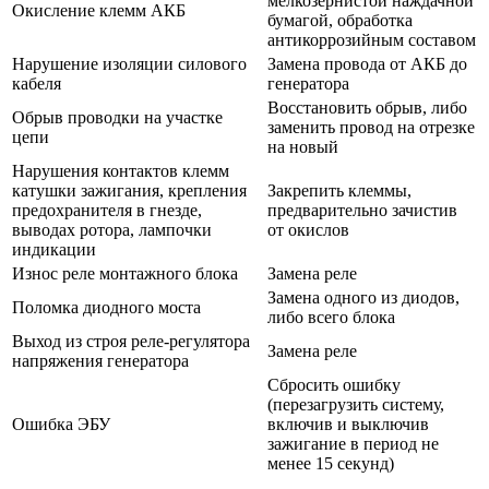
мелкозернистой наждачной
Окисление клемм АКБ
бумагой, обработка
антикоррозийным составом
Нарушение изоляции силового
Замена провода от АКБ до
кабеля
генератора
Восстановить обрыв, либо
Обрыв проводки на участке
заменить провод на отрезке
цепи
на новый
Нарушения контактов клемм
катушки зажигания, крепления
Закрепить клеммы,
предохранителя в гнезде,
предварительно зачистив
выводах ротора, лампочки
от окислов
индикации
Износ реле монтажного блока
Замена реле
Замена одного из диодов,
Поломка диодного моста
либо всего блока
Выход из строя реле-регулятора
Замена реле
напряжения генератора
Сбросить ошибку
(перезагрузить систему,
Ошибка ЭБУ
включив и выключив
зажигание в период не
менее 15 секунд)