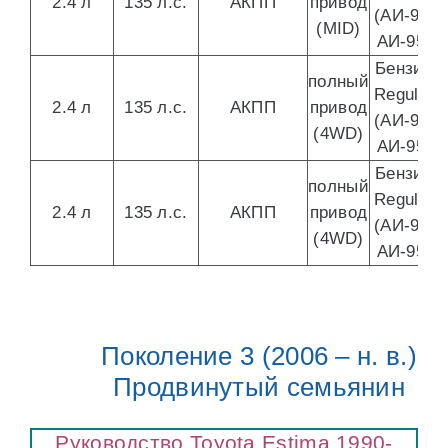
2.4 л
135 л.с.
АКПП
привод
(АИ-92,
(MID)
АИ-95)
Бензин
полный
Regular
2.4 л
135 л.с.
АКПП
привод
(АИ-92,
(4WD)
АИ-95)
Бензин
полный
Regular
2.4 л
135 л.с.
АКПП
привод
(АИ-92,
(4WD)
АИ-95)
Поколение 3 (2006 – н. в.)
Продвинутый семьянин
Руководство Toyota Estima 1990-