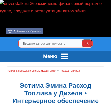
Добавить в избранное
Меню
»
Купля & продажа и эксплуатация авто
Расход топлива
Эстима Эмина Расход
Топлива у Дизеля •
Интерьерное обеспечение